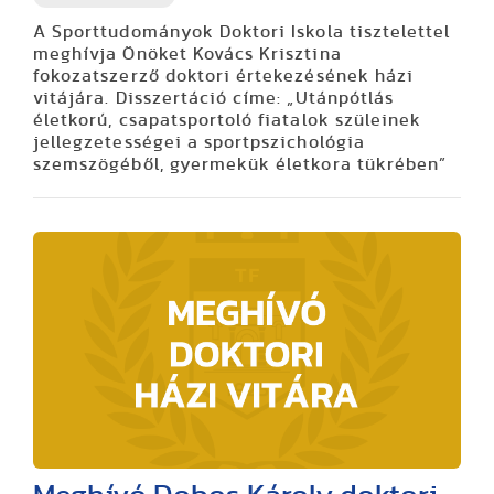
A Sporttudományok Doktori Iskola tisztelettel
meghívja Önöket Kovács Krisztina
fokozatszerző doktori értekezésének házi
vitájára. Disszertáció címe:
„Utánpótlás
életkorú, csapatsportoló fiatalok szüleinek
jellegzetességei a sportpszichológia
szemszögéből, gyermekük életkora tükrében”