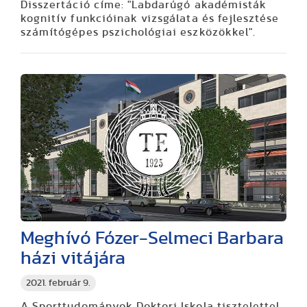
Disszertáció címe: "Labdarúgó akadémisták
kognitív funkcióinak vizsgálata és fejlesztése
számítógépes pszichológiai eszközökkel".
Meghívó Fózer-Selmeci Barbara
házi vitájára
2021. február 9.
A Sporttudományok Doktori Iskola tisztelettel