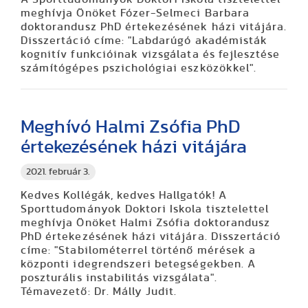
meghívja Önöket Fózer-Selmeci Barbara
doktorandusz PhD értekezésének házi vitájára.
Disszertáció címe: "Labdarúgó akadémisták
kognitív funkcióinak vizsgálata és fejlesztése
számítógépes pszichológiai eszközökkel".
Meghívó Halmi Zsófia PhD
értekezésének házi vitájára
2021. február 3.
Kedves Kollégák, kedves Hallgatók! A
Sporttudományok Doktori Iskola tisztelettel
meghívja Önöket Halmi Zsófia doktorandusz
PhD értekezésének házi vitájára. Disszertáció
címe: "Stabilométerrel történő mérések a
központi idegrendszeri betegségekben. A
poszturális instabilitás vizsgálata".
Témavezető: Dr. Málly Judit.