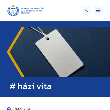
# házi vita
/
házi vita