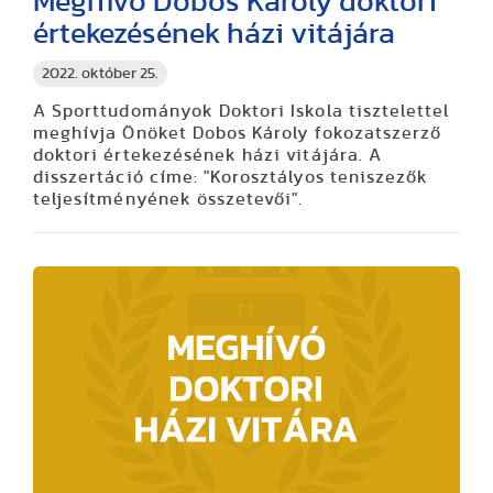
Meghívó Dobos Károly doktori
értekezésének házi vitájára
2022. október 25.
A Sporttudományok Doktori Iskola tisztelettel
meghívja Önöket Dobos Károly fokozatszerző
doktori értekezésének házi vitájára. A
disszertáció címe: "Korosztályos teniszezők
teljesítményének összetevői".