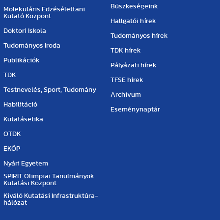
Büszkeségeink
Molekuláris Edzésélettani
Kutató Központ
Hallgatói hírek
Doktori Iskola
Tudományos hírek
Tudományos Iroda
TDK hírek
Publikációk
Pályázati hírek
TDK
TFSE hírek
Testnevelés, Sport, Tudomány
Archívum
Habilitáció
Eseménynaptár
Kutatásetika
OTDK
EKÖP
Nyári Egyetem
SPIRIT Olimpiai Tanulmányok
Kutatási Központ
Kiváló Kutatási Infrastruktúra-
hálózat