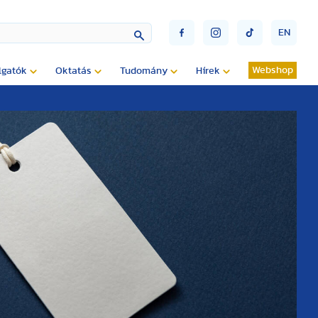
EN
Webshop
lgatók
Oktatás
Tudomány
Hírek