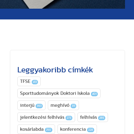
Leggyakoribb címkék
TFSE
413
Sporttudományok Doktori Iskola
401
interjú
meghívó
393
311
jelentkezési felhívás
felhívás
273
265
kosárlabda
konferencia
250
228