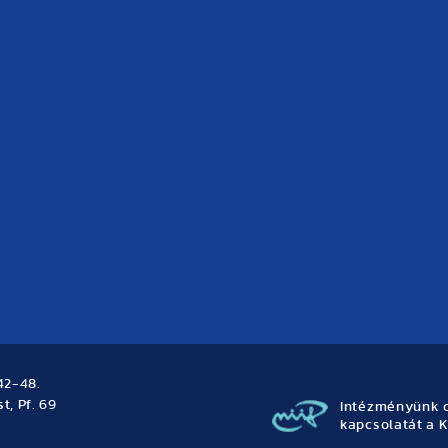
42-48.
t, Pf. 69
Intézményünk o
kapcsolatát a K