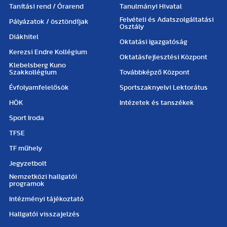
Tanítási rend / Órarend
Tanulmányi Hivatal
Felvételi és Adatszolgáltatási
Pályázatok / ösztöndíjak
Osztály
Diákhitel
Oktatási Igazgatóság
Kerezsi Endre Kollégium
Oktatásfejlesztési Központ
Klebelsberg Kuno
Szakkollégium
Továbbképző Központ
Évfolyamfelelősök
Sportszaknyelvi Lektorátus
HÖK
Intézetek és tanszékek
Sport Iroda
TFSE
TF műhely
Jegyzetbolt
Nemzetközi hallgatói
programok
Intézményi tájékoztató
Hallgatói visszajelzés