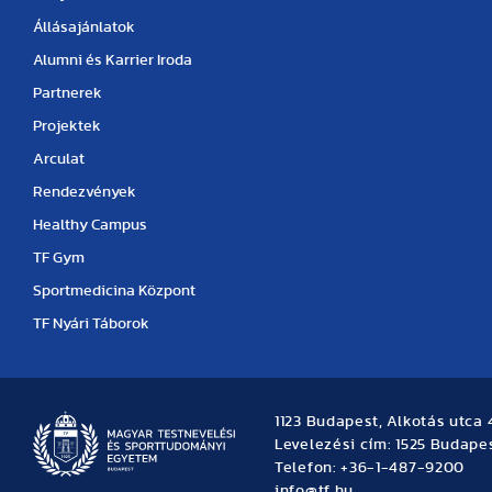
Állásajánlatok
Alumni és Karrier Iroda
Partnerek
Projektek
Arculat
Rendezvények
Healthy Campus
TF Gym
Sportmedicina Központ
TF Nyári Táborok
1123 Budapest, Alkotás utca 
Levelezési cím: 1525 Budapes
Telefon: +36-1-487-9200
info@tf.hu