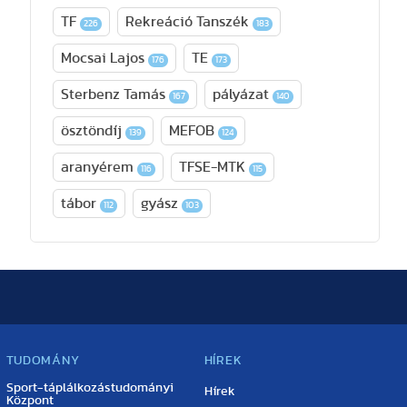
TF
Rekreáció Tanszék
226
183
Mocsai Lajos
TE
176
173
Sterbenz Tamás
pályázat
167
140
ösztöndíj
MEFOB
139
124
aranyérem
TFSE-MTK
116
115
tábor
gyász
112
103
TUDOMÁNY
HÍREK
Sport-táplálkozástudományi
Hírek
Központ