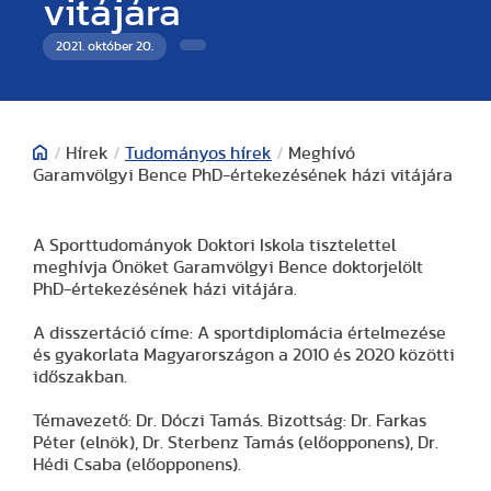
vitájára
2021. október 20.
/
Hírek
/
Tudományos hírek
/
Meghívó
Garamvölgyi Bence PhD-értekezésének házi vitájára
A Sporttudományok Doktori Iskola tisztelettel
meghívja Önöket Garamvölgyi Bence doktorjelölt
PhD-értekezésének házi vitájára.
A disszertáció címe: A sportdiplomácia értelmezése
és gyakorlata Magyarországon a 2010 és 2020 közötti
időszakban.
Témavezető: Dr. Dóczi Tamás. Bizottság: Dr. Farkas
Péter (elnök), Dr. Sterbenz Tamás (előopponens), Dr.
Hédi Csaba (előopponens).