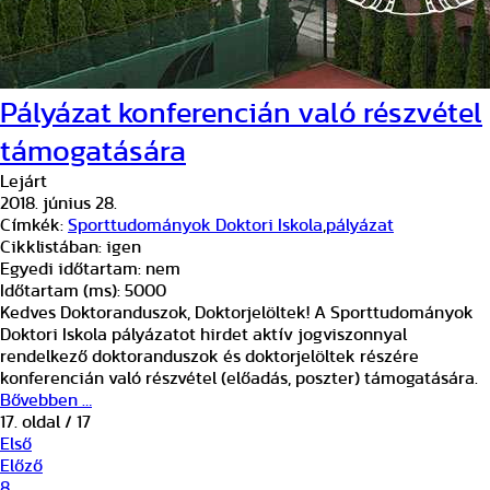
Pályázat konferencián való részvétel
támogatására
Lejárt
2018. június 28.
Címkék:
Sporttudományok Doktori Iskola
,
pályázat
Cikklistában:
igen
Egyedi időtartam:
nem
Időtartam (ms):
5000
Kedves Doktoranduszok, Doktorjelöltek! A Sporttudományok
Doktori Iskola pályázatot hirdet aktív jogviszonnyal
rendelkező doktoranduszok és doktorjelöltek részére
konferencián való részvétel (előadás, poszter) támogatására.
Bővebben …
17. oldal / 17
Első
Előző
8