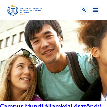
Campus Mundi államközi ösztöndíj