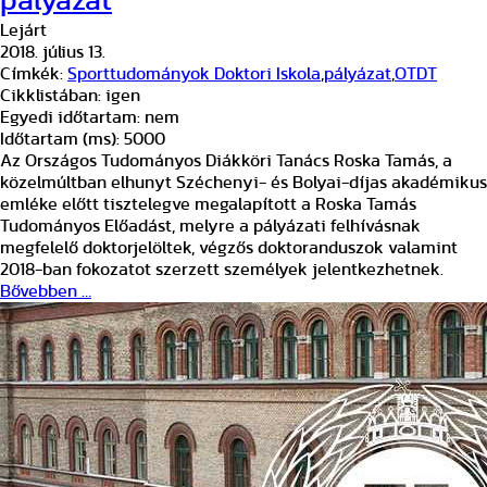
pályázat
Lejárt
2018. július 13.
Címkék:
Sporttudományok Doktori Iskola
,
pályázat
,
OTDT
Cikklistában:
igen
Egyedi időtartam:
nem
Időtartam (ms):
5000
Az Országos Tudományos Diákköri Tanács Roska Tamás, a
közelmúltban elhunyt Széchenyi- és Bolyai-díjas akadémikus
emléke előtt tisztelegve megalapított a Roska Tamás
Tudományos Előadást, melyre a pályázati felhívásnak
megfelelő doktorjelöltek, végzős doktoranduszok valamint
2018-ban fokozatot szerzett személyek jelentkezhetnek.
Bővebben …