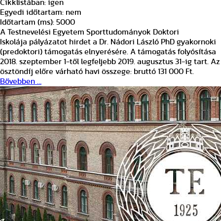
Cikklistában:
igen
Egyedi időtartam:
nem
Időtartam (ms):
5000
A Testnevelési Egyetem Sporttudományok Doktori
Iskolája pályázatot hirdet a Dr. Nádori László PhD gyakornoki
(predoktori) támogatás elnyerésére. A támogatás folyósítása
2018. szeptember 1-től legfeljebb 2019. augusztus 31-ig tart. Az
ösztöndíj előre várható havi összege: bruttó 131 000 Ft.
Bővebben …