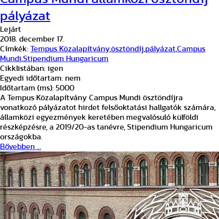
pályázat
Lejárt
2018. december 17.
Címkék:
Tempus Közalapítvány
,
ösztöndíj
,
pályázat
,
Campus
Mundi
,
Stipendium Hungaricum
Cikklistában:
igen
Egyedi időtartam:
nem
Időtartam (ms):
5000
A Tempus Közalapítvány Campus Mundi ösztöndíjra
vonatkozó pályázatot hirdet felsőoktatási hallgatók számára,
államközi egyezmények keretében megvalósuló külföldi
részképzésre, a 2019/20-as tanévre, Stipendium Hungaricum
országokba.
Bővebben …