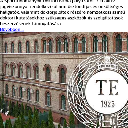
A Sporttudományok Doktori Iskola pályázatot ír ki aktív
jogviszonnyal rendelkező állami ösztöndíjas és önköltséges
hallgatók, valamint doktorjelöltek részére nemzetközi szintű
doktori kutatásokhoz szükséges eszközök és szolgáltatások
beszerzésének támogatására.
Bővebben …