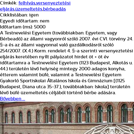
Címkék:
felhívás
,
versenyeztetési
eljárás
,
üzemeltetés
,
bérbeadás
Cikklistában:
igen
Egyedi időtartam:
nem
Időtartam (ms):
5000
A Testnevelési Egyetem (továbbiakban: Egyetem, vagy
Bérbeadó) az állami vagyonról szóló 2007. évi CVI. törvény 24.
§-a és az állami vagyonnal való gazdálkodásról szóló
254/2007. (X.4.) Korm. rendelet 4. §-a szerinti versenyeztetési
eljárás keretében nyílt pályázatot hirdet öt + öt év
időtartamra a Testnevelési Egyetem (1123 Budapest, Alkotás u.
44.) területén lévő helyiség mintegy 2000 adagos konyha,
étterem valamint büfé, valamint a Testnevelési Egyetem
Gyakorló Sportiskolai Általános Iskola és Gimnázium [(1125
Budapest, Diana utca 35-37.), továbbiakban: Iskola] területén
lévő büfé üzemeltetés céljából történő bérbe adására.
Bővebben …