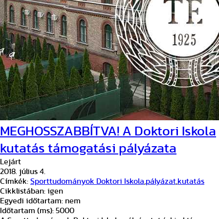
MEGHOSSZABBÍTVA! A Doktori Iskola
kutatás támogatási pályázata
Lejárt
2018. július 4.
Címkék:
Sporttudományok Doktori Iskola
,
pályázat
,
kutatás
Cikklistában:
igen
Egyedi időtartam:
nem
Időtartam (ms):
5000