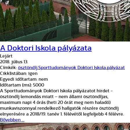
A Doktori Iskola pályázata
Lejárt
2018. július 13.
Címkék:
ösztöndíj
,
Sporttudományok Doktori Iskola
,
pályázat
Cikklistában:
igen
Egyedi időtartam:
nem
Időtartam (ms):
5000
A Sporttudományok Doktori Iskola pályázatot hirdet -
ösztöndíj lemondás miatt – nem állami ösztöndíjas,
maximum napi 4 órás (heti 20 órát meg nem haladó)
munkaviszonnyal rendelkező hallgatók részére ösztöndíj
elnyerésére a 2018/19. tanév 1. félévétől legfeljebb 4 félévre.
Bővebben …