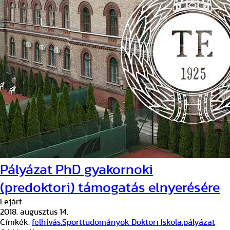
Pályázat PhD gyakornoki
(predoktori) támogatás elnyerésére
Lejárt
2018. augusztus 14.
Címkék:
felhívás
,
Sporttudományok Doktori Iskola
,
pályázat