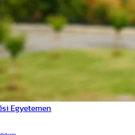
ési Egyetemen
nfolyam