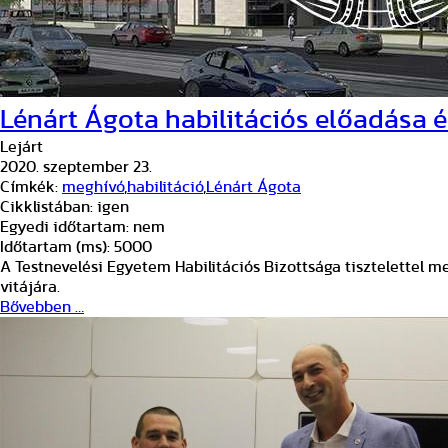
Lénárt Ágota habilitációs előadása é
Lejárt
2020. szeptember 23.
Címkék:
meghívó
,
habilitáció
,
Lénárt Ágota
Cikklistában:
igen
Egyedi időtartam:
nem
Időtartam (ms):
5000
A Testnevelési Egyetem Habilitációs Bizottsága tisztelettel m
vitájára.
Bővebben …