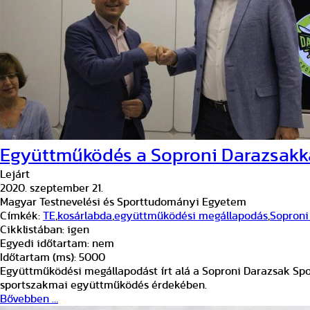
Együttműködés a Soproni Darazsakk
Lejárt
2020. szeptember 21.
Magyar Testnevelési és Sporttudományi Egyetem
Címkék:
TE
,
kosárlabda
,
együttműködési megállapodás
,
Soproni
Cikklistában:
igen
Egyedi időtartam:
nem
Időtartam (ms):
5000
Együttműködési megállapodást írt alá a Soproni Darazsak Spor
sportszakmai együttműködés érdekében.
Bővebben …