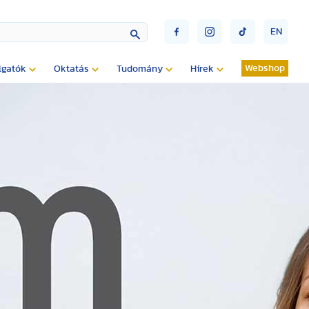
EN
Webshop
lgatók
Oktatás
Tudomány
Hírek