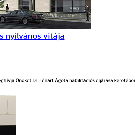
s nyilvános vitája
eghívja Önöket Dr. Lénárt Ágota habilitációs eljárása keretéb