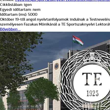
Cikklistában:
igen
Egyedi időtartam:
nem
Időtartam (ms):
5000
Október 19-től angol nyelvtanfolyamok indulnak a Testnevelé
személyesen Fazakas Mónikánál a TE Sportszaknyelvi Lektorátu
Bővebben …