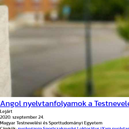
Angol nyelvtanfolyamok a Testnevel
Lejárt
2020. szeptember 24.
Magyar Testnevelési és Sporttudományi Egyetem
Címkék:
nyelvvizsga
,
Sportszaknyelvi Lektorátus
,
iXam
,
nyelvta