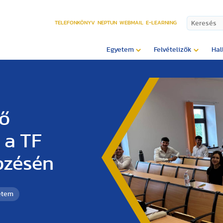
TELEFONKÖNYV
NEPTUN
WEBMAIL
E-LEARNING
Egyetem
Felvételizők
Hal
ső
 a TF
pzésén
etem