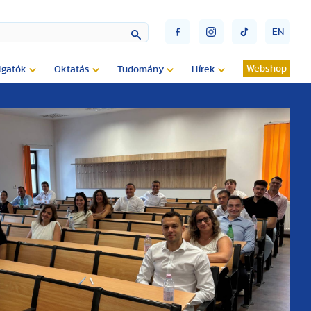
EN
Webshop
lgatók
Oktatás
Tudomány
Hírek