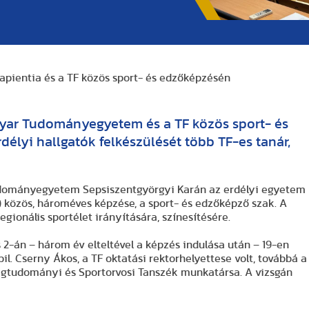
Sapientia és a TF közös sport- és edzőképzésén
agyar Tudományegyetem és a TF közös sport- és
élyi hallgatók felkészülését több TF-es tanár,
Tudományegyetem Sepsiszentgyörgyi Karán az erdélyi egyetem
 közös, hároméves képzése, a sport- és edzőképző szak. A
egionális sportélet irányítására, színesítésére.
us 2-án – három év elteltével a képzés indulása után – 19-en
bil. Cserny Ákos, a TF oktatási rektorhelyettese volt, továbbá a
zségtudományi és Sportorvosi Tanszék munkatársa. A vizsgán