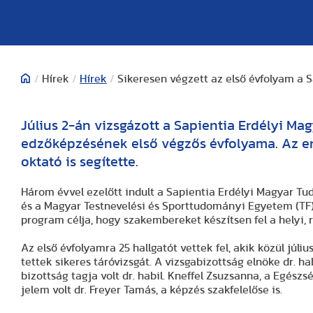
/
Hírek
/
Hírek
/
Sikeresen végzett az első évfolyam a 
Július 2-án vizsgázott a Sapientia Erdélyi M
edzőképzésének első végzős évfolyama. Az erd
oktató is segítette.
Három évvel ezelőtt indult a Sapientia Erdélyi Magyar 
és a Magyar Testnevelési és Sporttudományi Egyetem (TF)
program célja, hogy szakembereket készítsen fel a helyi, r
Az első évfolyamra 25 hallgatót vettek fel, akik közül júli
tettek sikeres táróvizsgát. A vizsgabizottság elnöke dr. ha
bizottság tagja volt dr. habil. Kneffel Zsuzsanna, a Egés
jelem volt dr. Freyer Tamás, a képzés szakfelelőse is.