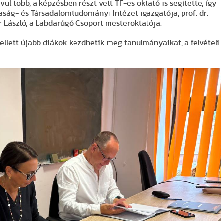
vül több, a képzésben részt vett TF-es oktató is segítette, így
aság- és Társadalomtudományi Intézet igazgatója, prof. dr.
 László, a Labdarúgó Csoport mesteroktatója.
ellett újabb diákok kezdhetik meg tanulmányaikat, a felvételi