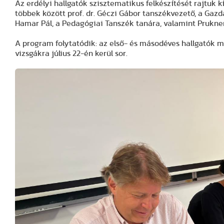
Az erdélyi hallgatók szisztematikus felkészítését rajtuk kí
többek között prof. dr. Géczi Gábor tanszékvezető, a Gazd
Hamar Pál, a Pedagógiai Tanszék tanára, valamint Prukner
A program folytatódik: az első- és másodéves hallgatók m
vizsgákra július 22-én kerül sor.