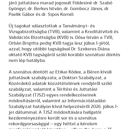
járó juttatásra marad jogosult Földesiné dr. Szabó
Gyöngyi, dr. Berkes István, dr. Gombocz János, dr.
Pavlik Gábor és dr. Sipos Kornél.
Új tagokat választottak a Tanulmányi- és
Vizsgabizottságba (TVB), valamint a Kreditátviteli és
Validációs Bizottságba (KVB) is. Dósa István a TVB,
Orbán Brigitta pedig KVB tagja lesz július 1-jétól,
azzal, hogy utóbbi tagságával Dr. Szekeres Diána
oktató KVB tagságáról szóló korábbi szenátusi döntés
nem lép hatályba.
A szenátus döntött az Etikai Kódex, a Béren kívüli
juttatások szabályzata, a Doktori Szabályzat, a
Közérdekű adatok közzétételének rendjéről szóló
szabályzat, valamint a Térítési és Juttatási
Szabályzat (TJSZ) egyes rendelkezéseinek
módosításárról, valamint az Információátadási
Szabályzat hatályon kívül helyezéséről 2026. július 1-
jei dátummal. A TJSZ módosítására hallgatói
kezdeményezésre került sor és a szenátus
rekordgyorsasággal – egy héttel a kérelem