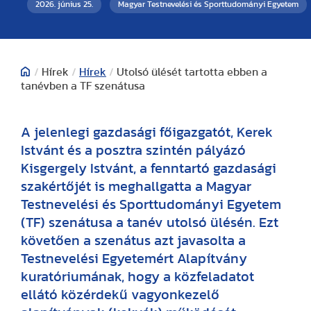
2026. június 25.
Magyar Testnevelési és Sporttudományi Egyetem
/
Hírek
/
Hírek
/
Utolsó ülését tartotta ebben a
tanévben a TF szenátusa
A jelenlegi gazdasági főigazgatót, Kerek
Istvánt és a posztra szintén pályázó
Kisgergely Istvánt, a fenntartó gazdasági
szakértőjét is meghallgatta a Magyar
Testnevelési és Sporttudományi Egyetem
(TF) szenátusa a tanév utolsó ülésén. Ezt
követően a szenátus azt javasolta a
Testnevelési Egyetemért Alapítvány
kuratóriumának, hogy a közfeladatot
ellátó közérdekű vagyonkezelő