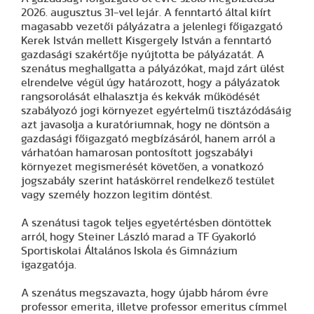
2026. augusztus 31-vel lejár. A fenntartó által kiírt
magasabb vezetői pályázatra a jelenlegi főigazgató
Kerek István mellett Kisgergely István a fenntartó
gazdasági szakértője nyújtotta be pályázatát. A
szenátus meghallgatta a pályázókat, majd zárt ülést
elrendelve végül úgy határozott, hogy a pályázatok
rangsorolását elhalasztja és kekvák működését
szabályozó jogi környezet egyértelmű tisztázódásáig
azt javasolja a kuratóriumnak, hogy ne döntsön a
gazdasági főigazgató megbízásáról, hanem arról a
várhatóan hamarosan pontosított jogszabályi
környezet megismerését követően, a vonatkozó
jogszabály szerint hatáskörrel rendelkező testület
vagy személy hozzon legitim döntést.
A szenátusi tagok teljes egyetértésben döntöttek
arról, hogy Steiner László marad a TF Gyakorló
Sportiskolai Általános Iskola és Gimnázium
igazgatója.
A szenátus megszavazta, hogy újabb három évre
professor emerita, illetve professor emeritus címmel