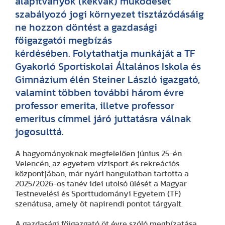
alapítványok (kekvák) működését
szabályozó jogi környezet tisztázódásáig
ne hozzon döntést a gazdasági
főigazgatói megbízás
kérdésében. Folytathatja munkáját a TF
Gyakorló Sportiskolai Általános Iskola és
Gimnázium élén Steiner László igazgató,
valamint többen további három évre
professor emerita, illetve professor
emeritus címmel járó juttatásra válnak
jogosulttá.
A hagyományoknak megfelelően június 25-én
Velencén, az egyetem vízisport és rekreációs
központjában, már nyári hangulatban tartotta a
2025/2026-os tanév idei utolsó ülését a Magyar
Testnevelési és Sporttudományi Egyetem (TF)
szenátusa, amely öt napirendi pontot tárgyalt.
A gazdasági főigazgató öt évre szóló megbízatása