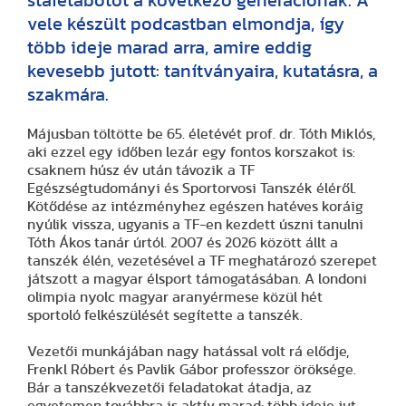
stafétabotot a következő generációnak. A
vele készült podcastban elmondja, így
több ideje marad arra, amire eddig
kevesebb jutott: tanítványaira, kutatásra, a
szakmára.
Májusban töltötte be 65. életévét prof. dr. Tóth Miklós,
aki ezzel egy időben lezár egy fontos korszakot is:
csaknem húsz év után távozik a TF
Egészségtudományi és Sportorvosi Tanszék éléről.
Kötődése az intézményhez egészen hatéves koráig
nyúlik vissza, ugyanis a TF-en kezdett úszni tanulni
Tóth Ákos tanár úrtól. 2007 és 2026 között állt a
tanszék élén, vezetésével a TF meghatározó szerepet
játszott a magyar élsport támogatásában. A londoni
olimpia nyolc magyar aranyérmese közül hét
sportoló felkészülését segítette a tanszék.
Vezetői munkájában nagy hatással volt rá elődje,
Frenkl Róbert és Pavlik Gábor professzor öröksége.
Bár a tanszékvezetői feladatokat átadja, az
egyetemen továbbra is aktív marad: több ideje jut