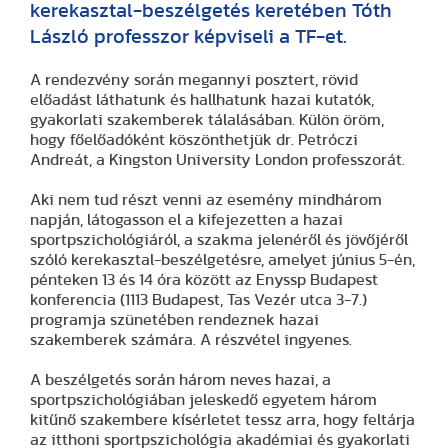
kerekasztal-beszélgetés keretében Tóth
László professzor képviseli a TF-et.
A rendezvény során megannyi posztert, rövid
előadást láthatunk és hallhatunk hazai kutatók,
gyakorlati szakemberek tálalásában. Külön öröm,
hogy főelőadóként köszönthetjük dr. Petróczi
Andreát, a Kingston University London professzorát.
Aki nem tud részt venni az esemény mindhárom
napján, látogasson el a kifejezetten a hazai
sportpszichológiáról, a szakma jelenéről és jövőjéről
szóló kerekasztal-beszélgetésre, amelyet június 5-én,
pénteken 13 és 14 óra között az Enyssp Budapest
konferencia (1113 Budapest, Tas Vezér utca 3-7.)
programja szünetében rendeznek hazai
szakemberek számára. A részvétel ingyenes.
A beszélgetés során három neves hazai, a
sportpszichológiában jeleskedő egyetem három
kitűnő szakembere kísérletet tessz arra, hogy feltárja
az itthoni sportpszichológia akadémiai és gyakorlati