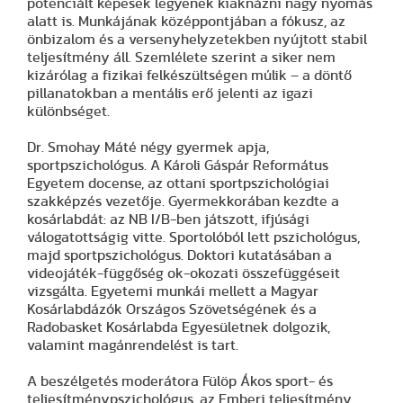
potenciált képesek legyenek kiaknázni nagy nyomás
alatt is. Munkájának középpontjában a fókusz, az
önbizalom és a versenyhelyzetekben nyújtott stabil
teljesítmény áll. Szemlélete szerint a siker nem
kizárólag a fizikai felkészültségen múlik – a döntő
pillanatokban a mentális erő jelenti az igazi
különbséget.
Dr. Smohay Máté négy gyermek apja,
sportpszichológus. A Károli Gáspár Református
Egyetem docense, az ottani sportpszichológiai
szakképzés vezetője. Gyermekkorában kezdte a
kosárlabdát: az NB I/B-ben játszott, ifjúsági
válogatottságig vitte. Sportolóból lett pszichológus,
majd sportpszichológus. Doktori kutatásában a
videojáték-függőség ok-okozati összefüggéseit
vizsgálta. Egyetemi munkái mellett a Magyar
Kosárlabdázók Országos Szövetségének és a
Radobasket Kosárlabda Egyesületnek dolgozik,
valamint magánrendelést is tart.
A beszélgetés moderátora Fülöp Ákos sport- és
teljesítménypszichológus, az Emberi teljesítmény