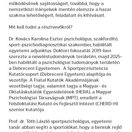
működésének sajátosságait, továbbá, hogy a
nemzetközi irányelvek mentén elemzze a hazai
szakma lehetőségeit, feladatait és kihívásait.
Mit kell tudni a résztvevőkról?
Dr. Kovács Karolina Eszter pszichológus, szakfordító,
sport-pszichodiagnosztikai szakember, habilitált
egyetemi adjunktus. Doktori fokozatát 2019-ben
szerezte a neveléstudományok területén, majd 2025-
ben habilitált a pszichológiai tudományok területén
a Debreceni Egyetemen. A Sportperzisztencia
Kutatócsoport (Debreceni Egyetem) alapítója és
vezetője. A Fiatal Kutatók Akadémiájának
vezetőségi tagja, valamint tagja a Magyar- és
Oktatáskutatók Egyesületének (HERA), a Magyar
Pszichológiai Társaságnak (MPT), emellett a
Felsőoktatási Kutató és Fejlesztő Intézet (CHERD-H)
szenior kutatója.
Prof. dr. Tóth László sportpszichológus, egyetemi
tanár abban segíti a sportolókat, hogy a bennük rejlő