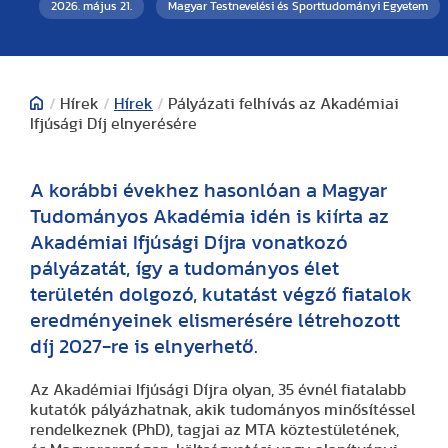
2026. május 21.
Magyar Testnevelési és Sporttudományi Egyetem
/
Hírek
/
Hírek
/
Pályázati felhívás az Akadémiai
Ifjúsági Díj elnyerésére
A korábbi évekhez hasonlóan a Magyar
Tudományos Akadémia idén is kiírta az
Akadémiai Ifjúsági Díjra vonatkozó
pályázatát, így a tudományos élet
területén dolgozó, kutatást végző fiatalok
eredményeinek elismerésére létrehozott
díj 2027-re is elnyerhető.
Az Akadémiai Ifjúsági Díjra olyan, 35 évnél fiatalabb
kutatók pályázhatnak, akik tudományos minősítéssel
rendelkeznek (PhD), tagjai az MTA köztestületének,