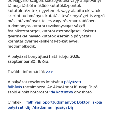
és Magyarországon, költségvetési vagy alapítványi
támogatásból működő kutatóközpontok,
kutatóintézetek, egyetemek vagy alapító okiratuk
szerint tudományos kutatási tevékenységet is végző
más intézmények teljes vagy részmunkaidőben
tudományos kutatói tevékenységet végző
foglalkoztatottjai, kutatói ösztöndíjasai. Kiskorú
gyermeket nevelő kutatók esetén a pályázati
korhatár gyermekenként két-két évvel
megemelkedik.
A pályázat benyújtási határideje:
2026.
szeptember
30
.,
16 óra.
További információk
>>>
A pályázat részletes leírását a
pályázati
felhívás
tartalmazza. Az Akadémiai Ifjúsági Díjról
szóló elnöki határozat
ide kattintva
olvasható.
Címkék:
felhívás
Sporttudományok Doktori Iskola
pályázat
díj
Akadémiai Ifjúsági Díj