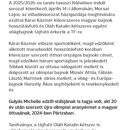
A 2025/2026-os tanév tavaszi félévében indult
sorozat következő, április 14-i állomásán, Mocsai
Lajos, az előadássorozat házigazdája meghívására
ezúttal Kárai Kázmér kilencszeres magyar bajnok
hosszútávfutó és Oláh Katalin kétszeres egyéni
világbajnok tájfutó érkezik a TF-re.
Kárai Kázmér először sportolóként, majd edzőként
alkotott maradandót: hosszútávfutó korában
kilencszer szerzett itthon országos bajnoki címet,
majd edzőkén három sportágban is jeleskedett.
Többek között az öttusa-válogatott mellett is
dolgozott az olimpiai bajnok Mizsér Attila, Fábián
László, Martinek János mellett, a világ- és Európa-
bajnok Hanzély Ákos segítőjeként is tevékenykedett
és
Gulyás Michelle edzői stábjának is tagja volt, aki 20
év után szerzett újra olimpiai aranyérmet a magyar
öttusának, 2024-ben Párizsban.
Tanítványa, a tájfutó Oláh Katalin kétszer is