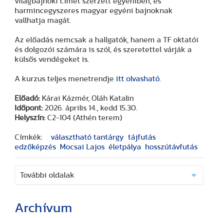
világbajnoki címet szerzett egyéniben, és
harmincegyszeres magyar egyéni bajnoknak
vallhatja magát.
Az előadás nemcsak a hallgatók, hanem a TF oktatói
és dolgozói számára is szól, és szeretettel várják a
külsős vendégeket is.
A kurzus teljes menetrendje
itt olvasható
.
Előadó:
Kárai Kázmér, Oláh Katalin
Időpont:
2026. április 14., kedd 15.30.
Helyszín:
C2-104 (Athén terem)
Címkék:
választható tantárgy
tájfutás
edzőképzés
Mocsai Lajos
életpálya
hosszútávfutás
További oldalak
Archívum
(2 cikk)
(3 cikk)
(3 cikk)
(17 cikk)
(20 cikk)
(29 cikk)
(15 cikk)
(20 cikk)
(7 cikk)
(18 cikk)
(24 cikk)
(16 cikk)
(25 cikk)
(9 cikk)
(2 cikk)
(51 cikk)
(46 cikk)
(36 cikk)
(3 cikk)
(41 cikk)
(28 cikk)
(1 cikk)
(1 cikk)
(14 cikk)
(2 cikk)
(1 cikk)