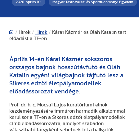
2026. április 10.
Magyar Testnevelési és Sporttudományi Egyetem
/
Hírek
/
Hírek
/
Kárai Kázmér és Oláh Katalin tart
előadást a TF-en
Április 14-én Kárai Kázmér sokszoros
országos bajnok hosszútávfutó és Oláh
Katalin egyéni világbajnok tájfutó lesz a
Sikeres edzői életpályamodellek
előadássorozat vendége.
Prof. dr. h. c. Mocsai Lajos kuratóriumi elnök
kezdeményezésére immáron harmadik alkalommal
kerül sor a TF-en a Sikeres edzői életpályamodellek
című előadássorozatra, amelyet szabadon
választható tárgyként vehetnek fel a hallgatók.