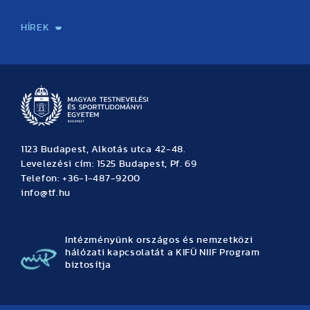
Sport-táplálkozástudományi Központ
Molekuláris Edzésélettani Kutató Központ
Doktori Iskola
Tudományos Iroda
Publikációk
TDK
Testnevelés, Sport, Tudomány
Habilitáció
Kutatásetika
OTDK
EKÖP
Nyári Egyetem
SPIRIT Olimpiai Tanulmányok Kutatási Központ
Kiváló Kutatási Infrastruktúra-hálózat
HÍREK
Hírek
Büszkeségeink
Hallgatói hírek
Tudományos hírek
TDK hírek
Pályázati hírek
TFSE hírek
Archívum
Eseménynaptár
1123 Budapest, Alkotás utca 42-48.
Levelezési cím: 1525 Budapest, Pf. 69
Telefon: +36-1-487-9200
info@tf.hu
Intézményünk országos és nemzetközi
hálózati kapcsolatát a KIFÜ NIIF Program
biztosítja