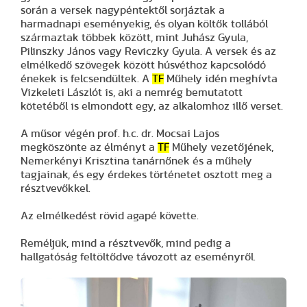
során a versek nagypéntektől sorjáztak a
harmadnapi eseményekig, és olyan költők tollából
származtak többek között, mint Juhász Gyula,
Pilinszky János vagy Reviczky Gyula. A versek és az
elmélkedő szövegek között húsvéthoz kapcsolódó
énekek is felcsendültek. A
TF
Műhely idén meghívta
Vizkeleti Lászlót is, aki a nemrég bemutatott
kötetéből is elmondott egy, az alkalomhoz illő verset.
A műsor végén prof. h.c. dr. Mocsai Lajos
megköszönte az élményt a
TF
Műhely vezetőjének,
Nemerkényi Krisztina tanárnőnek és a műhely
tagjainak, és egy érdekes történetet osztott meg a
résztvevőkkel.
Az elmélkedést rövid agapé követte.
Reméljük, mind a résztvevők, mind pedig a
hallgatóság feltöltődve távozott az eseményről.