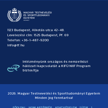
1123 Budapest, Alkotás utca 42-48.
Levelezési cím: 1525 Budapest, Pf. 69
Telefon: +36-1-487-9200
info@tf.hu
Intézményünk országos és nemzetközi
hálózati kapcsolatát a KIFÜ NIIF Program
biztosítja
2026. Magyar Testnevelési és Sporttudományi Egyetem
Minden jog fenntartva!
FŐOLDAL
HONLAPTÉRKÉP
ADATVÉDELEM
SÜTIK
1