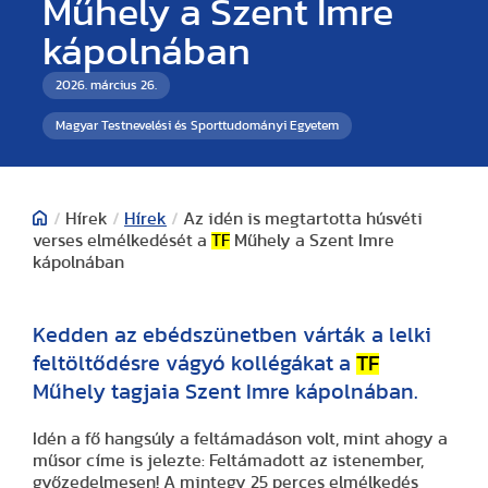
Műhely a Szent Imre
kápolnában
2026. március 26.
Magyar Testnevelési és Sporttudományi Egyetem
/
Hírek
/
Hírek
/
Az idén is megtartotta húsvéti
verses elmélkedését a
TF
Műhely a Szent Imre
kápolnában
Kedden az ebédszünetben várták a lelki
feltöltődésre vágyó kollégákat a
TF
Műhely tagjaia Szent Imre kápolnában.
Idén a fő hangsúly a feltámadáson volt, mint ahogy a
műsor címe is jelezte: Feltámadott az istenember,
győzedelmesen! A mintegy 25 perces elmélkedés