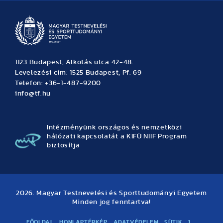
1123 Budapest, Alkotás utca 42-48.
Levelezési cím: 1525 Budapest, Pf. 69
Telefon: +36-1-487-9200
info@tf.hu
Intézményünk országos és nemzetközi
hálózati kapcsolatát a KIFÜ NIIF Program
biztosítja
2026. Magyar Testnevelési és Sporttudományi Egyetem
Minden jog fenntartva!
FŐOLDAL
HONLAPTÉRKÉP
ADATVÉDELEM
SÜTIK
1