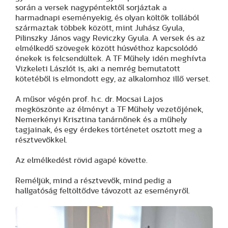
során a versek nagypéntektől sorjáztak a
harmadnapi eseményekig, és olyan költők tollából
származtak többek között, mint Juhász Gyula,
Pilinszky János vagy Reviczky Gyula. A versek és az
elmélkedő szövegek között húsvéthoz kapcsolódó
énekek is felcsendültek. A TF Műhely idén meghívta
Vizkeleti Lászlót is, aki a nemrég bemutatott
kötetéből is elmondott egy, az alkalomhoz illő verset.
A műsor végén prof. h.c. dr. Mocsai Lajos
megköszönte az élményt a TF Műhely vezetőjének,
Nemerkényi Krisztina tanárnőnek és a műhely
tagjainak, és egy érdekes történetet osztott meg a
résztvevőkkel.
Az elmélkedést rövid agapé követte.
Reméljük, mind a résztvevők, mind pedig a
hallgatóság feltöltődve távozott az eseményről.