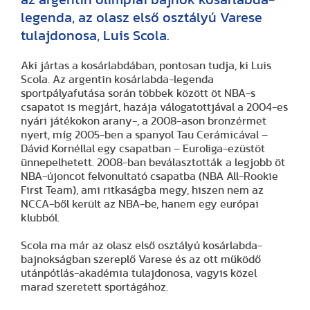
legenda, az olasz első osztályú Varese
tulajdonosa, Luis Scola.
Aki jártas a kosárlabdában, pontosan tudja, ki Luis
Scola. Az argentin kosárlabda-legenda
sportpályafutása során többek között öt NBA-s
csapatot is megjárt, hazája válogatottjával a 2004-es
nyári játékokon arany-, a 2008-ason bronzérmet
nyert, míg 2005-ben a spanyol Tau Cerámicával –
Dávid Kornéllal egy csapatban – Euroliga-ezüstöt
ünnepelhetett. 2008-ban beválasztották a legjobb öt
NBA-újoncot felvonultató csapatba (NBA All-Rookie
First Team), ami ritkaságba megy, hiszen nem az
NCCA-ből került az NBA-be, hanem egy európai
klubból.
Scola ma már az olasz első osztályú kosárlabda-
bajnokságban szereplő Varese és az ott működő
utánpótlás-akadémia tulajdonosa, vagyis közel
marad szeretett sportágához.