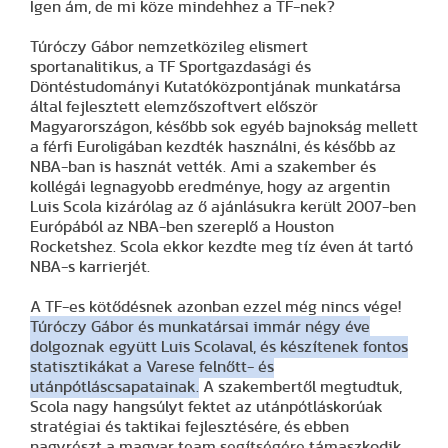
Igen ám, de mi köze mindehhez a TF-nek?
Túróczy Gábor nemzetközileg elismert
sportanalitikus, a TF Sportgazdasági és
Döntéstudományi Kutatóközpontjának munkatársa
által fejlesztett elemzőszoftvert először
Magyarországon, később sok egyéb bajnokság mellett
a férfi Euroligában kezdték használni, és később az
NBA-ban is hasznát vették. Ami a szakember és
kollégái legnagyobb eredménye, hogy az argentin
Luis Scola kizárólag az ő ajánlásukra került 2007-ben
Európából az NBA-ben szereplő a Houston
Rocketshez. Scola ekkor kezdte meg tíz éven át tartó
NBA-s karrierjét.
A TF-es kötődésnek azonban ezzel még nincs vége!
Túróczy Gábor és munkatársai immár négy éve
dolgoznak együtt Luis Scolaval, és készítenek fontos
statisztikákat a Varese felnőtt- és
utánpótláscsapatainak.
A szakembertől megtudtuk,
Scola nagy hangsúlyt fektet az utánpótláskorúak
stratégiai és taktikai fejlesztésére, és ebben
nagyrészt a magyar team segítségére támaszkodik.