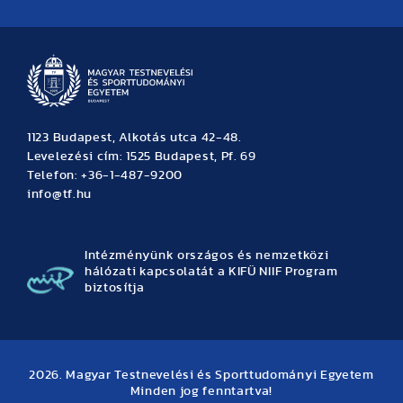
Hírek
Büszkeségeink
Hallgatói hírek
Tudományos hírek
TDK hírek
Pályázati hírek
TFSE hírek
Archívum
Eseménynaptár
1123 Budapest, Alkotás utca 42-48.
Levelezési cím: 1525 Budapest, Pf. 69
Telefon: +36-1-487-9200
info@tf.hu
Intézményünk országos és nemzetközi
hálózati kapcsolatát a KIFÜ NIIF Program
biztosítja
2026. Magyar Testnevelési és Sporttudományi Egyetem
Minden jog fenntartva!