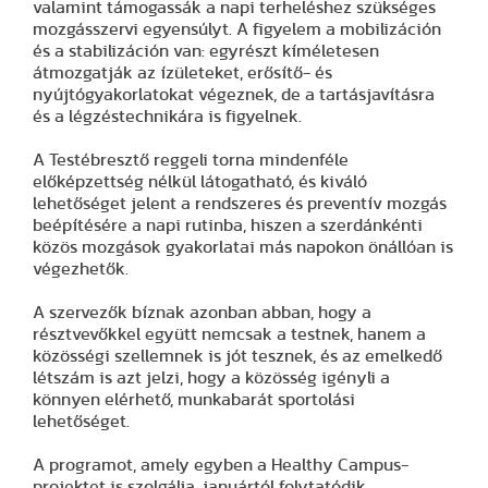
valamint támogassák a napi terheléshez szükséges
mozgásszervi egyensúlyt. A figyelem a mobilizáción
és a stabilizáción van: egyrészt kíméletesen
átmozgatják az ízületeket, erősítő- és
nyújtógyakorlatokat végeznek, de a tartásjavításra
és a légzéstechnikára is figyelnek.
A Testébresztő reggeli torna mindenféle
előképzettség nélkül látogatható, és kiváló
lehetőséget jelent a rendszeres és preventív mozgás
beépítésére a napi rutinba, hiszen a szerdánkénti
közös mozgások gyakorlatai más napokon önállóan is
végezhetők.
A szervezők bíznak azonban abban, hogy a
résztvevőkkel együtt nemcsak a testnek, hanem a
közösségi szellemnek is jót tesznek, és az emelkedő
létszám is azt jelzi, hogy a közösség igényli a
könnyen elérhető, munkabarát sportolási
lehetőséget.
A programot, amely egyben a Healthy Campus-
projektet is szolgálja, januártól folytatódik.