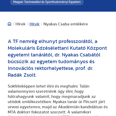
Magyar Testnevelési és Sporttudományi Egyetem
/
Hírek
/
Hírek
/
Nyakas Csaba emlékére
A TF nemrég elhunyt professzorától, a
Molekuláris Edzésélettani Kutató Központ
egyetemi tanárától, dr. Nyakas Csabától
búcsúzik az egyetem tudományos és
innovációs rektorhelyettese, prof. dr.
Radák Zsolt.
Sokféleképpen lehet élni és meghalni. Talán
valamennyien szeretnénk úgy élni, hogy
hátrahagyunk valamit, hogy megmaradjunk az
utódok emlékezetében. Nyakas tanár úr Pécsett járt
orvosi egyetemre, majd az Akadémián kandidátusi és
MTA doktori fokozatot szerzett. A valamikori