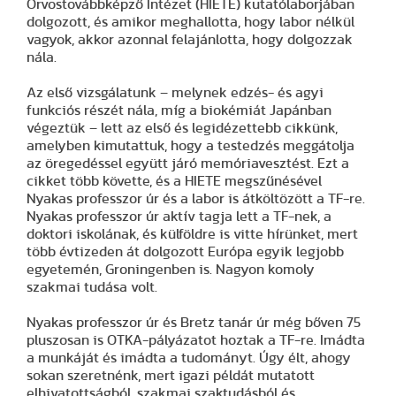
Orvostovábbképző Intézet (HIETE) kutatólaborjában
dolgozott, és amikor meghallotta, hogy labor nélkül
vagyok, akkor azonnal felajánlotta, hogy dolgozzak
nála.
Az első vizsgálatunk – melynek edzés- és agyi
funkciós részét nála, míg a biokémiát Japánban
végeztük – lett az első és legidézettebb cikkünk,
amelyben kimutattuk, hogy a testedzés meggátolja
az öregedéssel együtt járó memóriavesztést. Ezt a
cikket több követte, és a HIETE megszűnésével
Nyakas professzor úr és a labor is átköltözött a TF-re.
Nyakas professzor úr aktív tagja lett a TF-nek, a
doktori iskolának, és külföldre is vitte hírünket, mert
több évtizeden át dolgozott Európa egyik legjobb
egyetemén, Groningenben is. Nagyon komoly
szakmai tudása volt.
Nyakas professzor úr és Bretz tanár úr még bőven 75
pluszosan is OTKA-pályázatot hoztak a TF-re. Imádta
a munkáját és imádta a tudományt. Úgy élt, ahogy
sokan szeretnénk, mert igazi példát mutatott
elhivatottságból, szakmai szaktudásból és