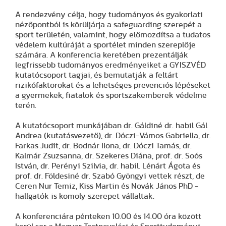
A rendezvény célja, hogy tudományos és gyakorlati
nézőpontból is körüljárja a safeguarding szerepét a
sport területén, valamint, hogy előmozdítsa a tudatos
védelem kultúráját a sportélet minden szereplője
számára. A konferencia keretében prezentálják
legfrissebb tudományos eredményeiket a GYISZVÉD
kutatócsoport tagjai, és bemutatják a feltárt
rizikófaktorokat és a lehetséges prevenciós lépéseket
a gyermekek, fiatalok és sportszakemberek védelme
terén.
A kutatócsoport munkájában dr. Gáldiné dr. habil Gál
Andrea (kutatásvezető), dr. Dóczi-Vámos Gabriella, dr.
Farkas Judit, dr. Bodnár Ilona, dr. Dóczi Tamás, dr.
Kalmár Zsuzsanna, dr. Szekeres Diána, prof. dr. Soós
István, dr. Perényi Szilvia, dr. habil. Lénárt Ágota és
prof. dr. Földesiné dr. Szabó Gyöngyi vettek részt, de
Ceren Nur Temiz, Kiss Martin és Novák János PhD -
hallgatók is komoly szerepet vállaltak.
A konferenciára pénteken 10.00 és 14.00 óra között