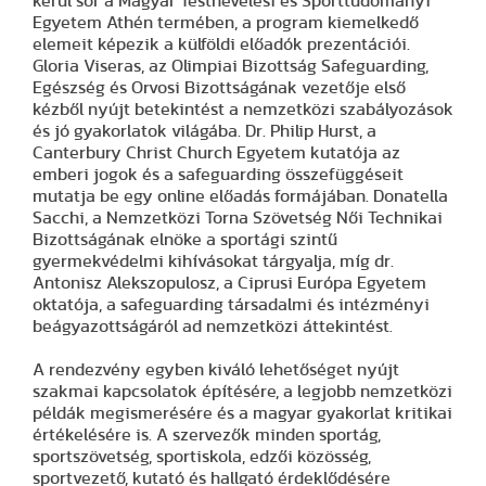
kerül sor a Magyar Testnevelési és Sporttudományi
Egyetem Athén termében, a program kiemelkedő
elemeit képezik a külföldi előadók prezentációi.
Gloria Viseras, az Olimpiai Bizottság Safeguarding,
Egészség és Orvosi Bizottságának vezetője első
kézből nyújt betekintést a nemzetközi szabályozások
és jó gyakorlatok világába. Dr. Philip Hurst, a
Canterbury Christ Church Egyetem kutatója az
emberi jogok és a safeguarding összefüggéseit
mutatja be egy online előadás formájában. Donatella
Sacchi, a Nemzetközi Torna Szövetség Női Technikai
Bizottságának elnöke a sportági szintű
gyermekvédelmi kihívásokat tárgyalja, míg dr.
Antonisz Alekszopulosz, a Ciprusi Európa Egyetem
oktatója, a safeguarding társadalmi és intézményi
beágyazottságáról ad nemzetközi áttekintést.
A rendezvény egyben kiváló lehetőséget nyújt
szakmai kapcsolatok építésére, a legjobb nemzetközi
példák megismerésére és a magyar gyakorlat kritikai
értékelésére is. A szervezők minden sportág,
sportszövetség, sportiskola, edzői közösség,
sportvezető, kutató és hallgató érdeklődésére