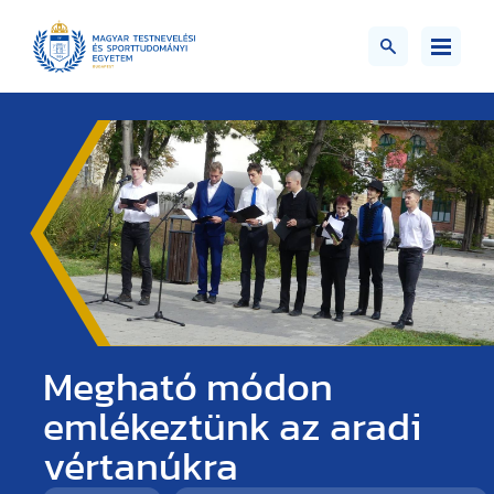
Megható módon
emlékeztünk az aradi
vértanúkra