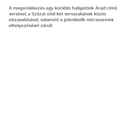
A megemlékezés egy korábbi hallgatónk Arad című
versével, a Szózat első két versszakának közös
elszavalásával, valamint a jelenlévők mécseseinek
elhelyezésével zárult.