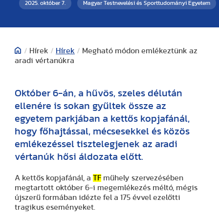
2025. október 7.
Magyar Testnevelési és Sporttudományi Egyetem
/
Hírek
/
Hírek
/
Megható módon emlékeztünk az
aradi vértanúkra
Október 6-án, a hűvös, szeles délután
ellenére is sokan gyűltek össze az
egyetem parkjában a kettős kopjafánál,
hogy főhajtással, mécsesekkel és közös
emlékezéssel tisztelegjenek az aradi
vértanúk hősi áldozata előtt.
A kettős kopjafánál, a
TF
műhely szervezésében
megtartott október 6-i megemlékezés méltó, mégis
újszerű formában idézte fel a 175 évvel ezelőtti
tragikus eseményeket.