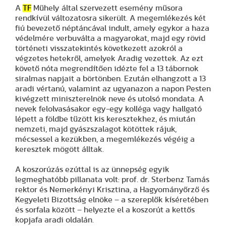
A
TF
Műhely által szervezett esemény műsora
rendkívül változatosra sikerült. A megemlékezés két
fiú bevezető néptáncával indult, amely egykor a haza
védelmére verbuválta a magyarokat, majd egy rövid
történeti visszatekintés következett azokról a
végzetes hetekről, amelyek Aradig vezettek. Az ezt
követő nóta megrendítően idézte fel a 13 tábornok
siralmas napjait a börtönben. Ezután elhangzott a 13
aradi vértanú, valamint az ugyanazon a napon Pesten
kivégzett miniszterelnök neve és utolsó mondata. A
nevek felolvasásakor egy-egy kolléga vagy hallgató
lépett a földbe tűzött kis keresztekhez, és miután
nemzeti, majd gyászszalagot kötöttek rájuk,
mécsessel a kezükben, a megemlékezés végéig a
keresztek mögött álltak.
A koszorúzás ezúttal is az ünnepség egyik
legmeghatóbb pillanata volt: prof. dr. Sterbenz Tamás
rektor és Nemerkényi Krisztina, a Hagyományőrző és
Kegyeleti Bizottság elnöke – a szereplők kíséretében
és sorfala között – helyezte el a koszorút a kettős
kopjafa aradi oldalán.