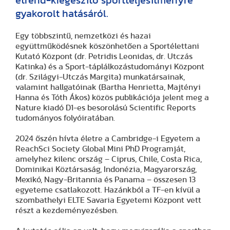
étrend-kiegészítő sportteljesítményre
gyakorolt hatásáról.
Egy többszintű, nemzetközi és hazai
együttműködésnek köszönhetően a Sportélettani
Kutató Központ (dr. Petridis Leonidas, dr. Utczás
Katinka) és a Sport-táplálkozástudományi Központ
(dr. Szilágyi-Utczás Margita) munkatársainak,
valamint hallgatóinak (Bartha Henrietta, Majtényi
Hanna és Tóth Ákos) közös publikációja jelent meg a
Nature kiadó D1-es besorolású Scientific Reports
tudományos folyóiratában.
2024 őszén hívta életre a Cambridge-i Egyetem a
ReachSci Society Global Mini PhD Programját,
amelyhez kilenc ország – Ciprus, Chile, Costa Rica,
Dominikai Köztársaság, Indonézia, Magyarország,
Mexikó, Nagy-Britannia és Panama – összesen 13
egyeteme csatlakozott. Hazánkból a TF-en kívül a
szombathelyi ELTE Savaria Egyetemi Központ vett
részt a kezdeményezésben.