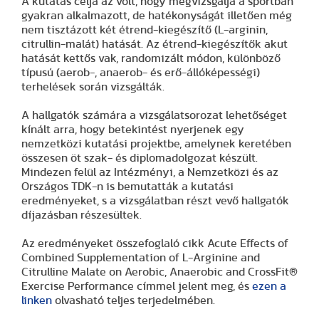
A kutatás célja az volt, hogy megvizsgálja a sportban
gyakran alkalmazott, de hatékonyságát illetően még
nem tisztázott két étrend-kiegészítő (L-arginin,
citrullin-malát) hatását. Az étrend-kiegészítők akut
hatását kettős vak, randomizált módon, különböző
típusú (aerob-, anaerob- és erő-állóképességi)
terhelések során vizsgálták.
A hallgatók számára a vizsgálatsorozat lehetőséget
kínált arra, hogy betekintést nyerjenek egy
nemzetközi kutatási projektbe, amelynek keretében
összesen öt szak- és diplomadolgozat készült.
Mindezen felül az Intézményi, a Nemzetközi és az
Országos TDK-n is bemutatták a kutatási
eredményeket, s a vizsgálatban részt vevő hallgatók
díjazásban részesültek.
Az eredményeket összefoglaló cikk Acute Effects of
Combined Supplementation of L-Arginine and
Citrulline Malate on Aerobic, Anaerobic and CrossFit®
Exercise Performance címmel jelent meg, és
ezen a
linken
olvasható teljes terjedelmében.