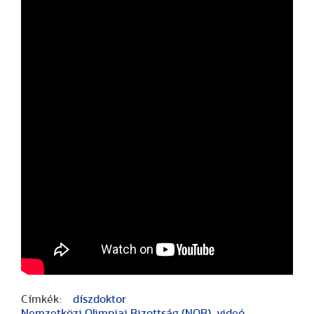
Címkék:
díszdoktor
Nemzetközi Olimpiai Bizottság (NOB)
videó