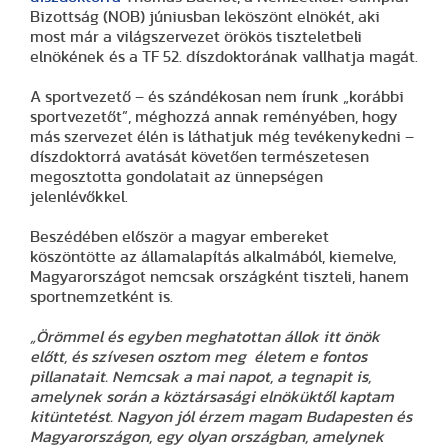
Bizottság (NOB) júniusban leköszönt elnökét, aki
most már a világszervezet örökös tiszteletbeli
elnökének és a TF 52. díszdoktorának vallhatja magát.
A sportvezető – és szándékosan nem írunk „korábbi
sportvezetőt”, méghozzá annak reményében, hogy
más szervezet élén is láthatjuk még tevékenykedni –
díszdoktorrá avatását követően természetesen
megosztotta gondolatait az ünnepségen
jelenlévőkkel.
Beszédében először a magyar embereket
köszöntötte az államalapítás alkalmából, kiemelve,
Magyarországot nemcsak országként tiszteli, hanem
sportnemzetként is.
„Örömmel és egyben meghatottan állok itt önök
előtt, és szívesen osztom meg életem e fontos
pillanatait. Nemcsak a mai napot, a tegnapit is,
amelynek során a köztársasági elnöküktől kaptam
kitüntetést. Nagyon jól érzem magam Budapesten és
Magyarországon, egy olyan országban, amelynek