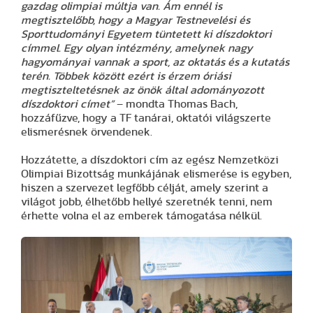
gazdag olimpiai múltja van. Ám ennél is
megtisztelőbb, hogy a Magyar Testnevelési és
Sporttudományi Egyetem tüntetett ki díszdoktori
címmel. Egy olyan intézmény, amelynek nagy
hagyományai vannak a sport, az oktatás és a kutatás
terén. Többek között ezért is érzem óriási
megtiszteltetésnek az önök által adományozott
díszdoktori címet”
– mondta Thomas Bach,
hozzáfűzve, hogy a TF tanárai, oktatói világszerte
elismerésnek örvendenek.
Hozzátette, a díszdoktori cím az egész Nemzetközi
Olimpiai Bizottság munkájának elismerése is egyben,
hiszen a szervezet legfőbb célját, amely szerint a
világot jobb, élhetőbb hellyé szeretnék tenni, nem
érhette volna el az emberek támogatása nélkül.