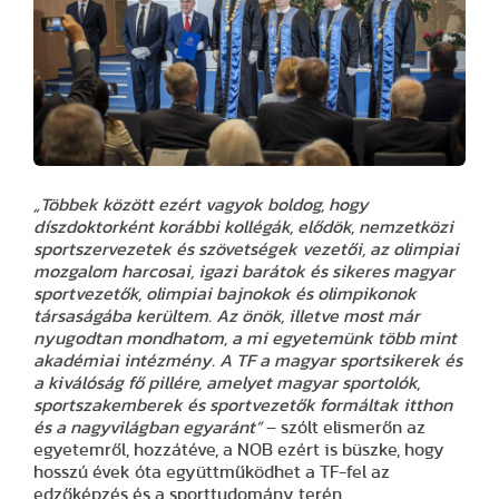
„Többek között ezért vagyok boldog, hogy
díszdoktorként korábbi kollégák, elődök, nemzetközi
sportszervezetek és szövetségek vezetői, az olimpiai
mozgalom harcosai, igazi barátok és sikeres magyar
sportvezetők, olimpiai bajnokok és olimpikonok
társaságába kerültem. Az önök, illetve most már
nyugodtan mondhatom, a mi egyetemünk több mint
akadémiai intézmény. A TF a magyar sportsikerek és
a kiválóság fő pillére, amelyet magyar sportolók,
sportszakemberek és sportvezetők formáltak itthon
és a nagyvilágban egyaránt”
– szólt elismerőn az
egyetemről, hozzátéve, a NOB ezért is büszke, hogy
hosszú évek óta együttműködhet a TF-fel az
edzőképzés és a sporttudomány terén.