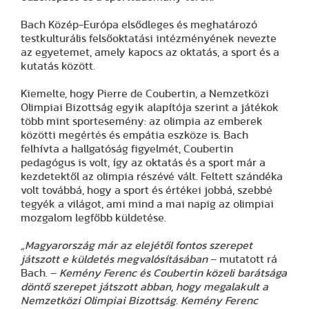
Bach Közép-Európa elsődleges és meghatározó
testkulturális felsőoktatási intézményének nevezte
az egyetemet, amely kapocs az oktatás, a sport és a
kutatás között.
Kiemelte, hogy Pierre de Coubertin, a Nemzetközi
Olimpiai Bizottság egyik alapítója szerint a játékok
több mint sportesemény: az olimpia az emberek
közötti megértés és empátia eszköze is. Bach
felhívta a hallgatóság figyelmét, Coubertin
pedagógus is volt, így az oktatás és a sport már a
kezdetektől az olimpia részévé vált. Feltett szándéka
volt továbbá, hogy a sport és értékei jobbá, szebbé
tegyék a világot, ami mind a mai napig az olimpiai
mozgalom legfőbb küldetése.
„Magyarország már az elejétől fontos szerepet
játszott e küldetés megvalósításában
– mutatott rá
Bach. –
Kemény Ferenc és Coubertin közeli barátsága
döntő szerepet játszott abban, hogy megalakult a
Nemzetközi Olimpiai Bizottság. Kemény Ferenc