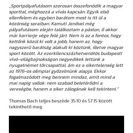
„Sportpályafutásom szorosan összefonódik a magyar
sporttal, méghozzá a vívás kapcsán. Egyik első
ellenfelem és egyben barátom most is itt ül a
közönség soraiban. Kamuti Jenővel még
pályafutásom elején találkoztam a páston, ő akkor
már karrierje vége felé járt. Nem is az a fontos, hogy
kettőnk közül ki volt a jobb, hanem az, hogy
nagyszerű barátság alakult ki köztünk, illetve magyar
sport között. Az ezerkilencszázhetvenötös budapesti
vívó-világbajnokságon negyedikek lettünk a
nyugatnémet tőrcsapattal, ám ez a sikertelenség lett
az 1976-os olimpiai győzelmünk alapja. Ekkor
fogalmazódott meg bennem mindaz, amit mind a
mai napig vallok: nem szabad beletörődni a
vereségbe, hanem a siker zálogának kell tekinteni.”
Thomas Bach teljes beszéde 35:10 és 57:15 között
tekinthető meg.