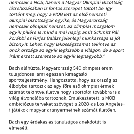
nemcsak a NOB, hanem a Magyar Olimpiai Bizottság
létrehozásában is fontos szerepet töltött be. Így
történt meg, hogy a MOB lett az első nemzeti
olimpiai bizottságok egyike, és Magyarország
nemcsak olimpiai nemzet, az olimpiai mozgalom
egyik pillére is mind a mai napig, amit Schmitt Pál
korábbi és Fürjes Balázs jelenlegi munkássága is jól
bizonyít. Lehet, hogy lakosságszámát tekintve az
önök országa az egyik legkisebb a világon, de a sport
iránt érzett szeretete az egyik legnagyobb.”
Bach aláhúzta, Magyarország 540 olimpiai érem
tulajdonosa, ami egészen kimagasló
sportteljesítmény. Hangoztatta, hogy az ország az
élbolyba tartozik az egy főre eső olimpiai érmek
számát tekintve, illetve hogy sportolói továbbra is a
világ élvonalába tartoznak. Emlékeztetett, a MOB
ambiciózus terveket szövöget a 2028-as Los Angeles-
i játékok magyar aranyérmeinek számát illetően.
Bach egy érdekes és tanulságos anekdotát is
elmesélt.