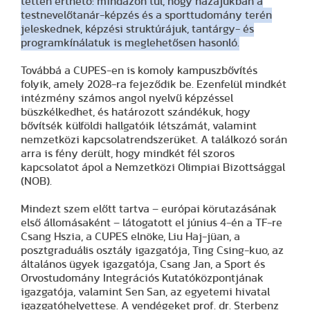
tetten érthető: mindazon túl, hogy hazájukban a
testnevelőtanár-képzés és a sporttudomány terén
jeleskednek, képzési struktúrájuk, tantárgy- és
programkínálatuk is meglehetősen hasonló.
Továbbá a CUPES-en is komoly kampuszbővítés
folyik, amely 2028-ra fejeződik be. Ezenfelül mindkét
intézmény számos angol nyelvű képzéssel
büszkélkedhet, és határozott szándékuk, hogy
bővítsék külföldi hallgatóik létszámát, valamint
nemzetközi kapcsolatrendszerüket. A találkozó során
arra is fény derült, hogy mindkét fél szoros
kapcsolatot ápol a Nemzetközi Olimpiai Bizottsággal
(NOB).
Mindezt szem előtt tartva – európai körutazásának
első állomásaként – látogatott el június 4-én a TF-re
Csang Hszia, a CUPES elnöke, Liu Haj-jüan, a
posztgraduális osztály igazgatója, Ting Csing-kuo, az
általános ügyek igazgatója, Csang Jan, a Sport és
Orvostudomány Integrációs Kutatóközpontjának
igazgatója, valamint Sen San, az egyetemi hivatal
igazgatóhelyettese. A vendégeket prof. dr. Sterbenz