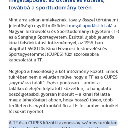
megállapodást az oktatás és kutatás,
továbbá a sporttudomány terén.
Mint arra sokan emlékeznek, tavaly ősszel történelmi
jelentőségű együttműködési
megállapodást írt alá
a
Magyar Testnevelési és Sporttudományi Egyetem (TF)
és a Sanghaji Sportegyetem. Ezúttal újabb jelentős
kínai felsőoktatási intézménnyel, az 1956-ban
alapított 5500 fős Kínai Fővárosi Testnevelési és
Sportegyetemmel (CUPES) fűzi szorosabbra
kapcsolatát a TF.
Meglepő a hasonlóság a két intézmény között. Ennek
tükrében nem a véletlen műve, hogy a TF és a CUPES
„egymásra talált”. Egész pontosan – amint a
találkozó elején folytatott közvetlen, jó hangulatú
beszélgetésből gyorsan kiderült – a kínai fél látta
meg a lehetőséget abban, hogy hosszú távon, több
területen is együttműködjön a TF-fel, amivel mindkét
fél sokat nyerhet.
A TF és a CUPES közötti azonosság számos területen