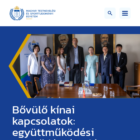
Bővülő kínai
kapcsolatok:
együttműködési