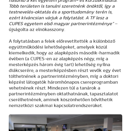
hasonló a két egyetem program- és kurzuskínálata.
Több területen is tanulni szeretnénk önöktől, így a
testnevelés-oktatás és a sporttudomány terén is,
ezért kíváncsian várjuk a folytatást. A TF lesz a
CUPES egyetem első magyar partnerintézménye”
–
újságolta az elnökasszony.
A folytatásban a felek előrevetítették a különböző
együttműködési lehetőségeket, amelyek közül
kiemelkedik, hogy az alapképzés második-harmadik
évében (a CUPES-en az alapképzés négy, míg a
mesterképzés három évig tart) lehetőség nyílna
diákcserére, a mesterképzésben részt vevők egy évet
tölthetnének a partnerintézményben, míg a doktori
képzést látogatók háromhónapos csereprogramban
vehetnének részt. Mindezen túl a tanárok a
partnerintézményben oktathatnának, tapasztalatot
cserélhetnének, aminek köszönhetően bővíthetik
nemzetközi szakmai kapcsolatrendszerüket.