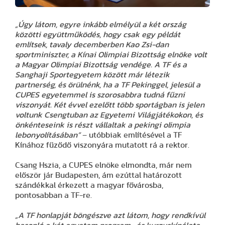
„Úgy látom, egyre inkább elmélyül a két ország
közötti együttműködés, hogy csak egy példát
említsek, tavaly decemberben Kao Zsi-dan
sportminiszter, a Kínai Olimpiai Bizottság elnöke volt
a Magyar Olimpiai Bizottság vendége. A TF és a
Sanghaji Sportegyetem között már létezik
partnerség, és örülnénk, ha a TF Pekinggel, jelesül a
CUPES egyetemmel is szorosabbra tudná fűzni
viszonyát. Két évvel ezelőtt több sportágban is jelen
voltunk Csengtuban az Egyetemi Világjátékokon, és
önkénteseink is részt vállaltak a pekingi olimpia
lebonyolításában”
– utóbbiak említésével a TF
Kínához fűződő viszonyára mutatott rá a rektor.
Csang Hszia, a CUPES elnöke elmondta, már nem
először jár Budapesten, ám ezúttal határozott
szándékkal érkezett a magyar fővárosba,
pontosabban a TF-re.
„A TF honlapját böngészve azt látom, hogy rendkívül