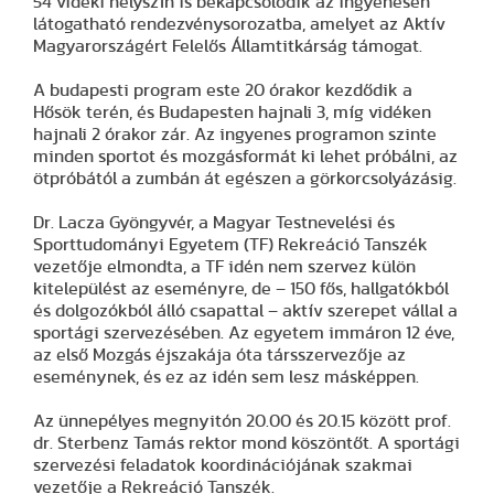
54 vidéki helyszín is bekapcsolódik az ingyenesen
látogatható rendezvénysorozatba, amelyet az Aktív
Magyarországért Felelős Államtitkárság támogat.
A budapesti program este 20 órakor kezdődik a
Hősök terén, és Budapesten hajnali 3, míg vidéken
hajnali 2 órakor zár. Az ingyenes programon szinte
minden sportot és mozgásformát ki lehet próbálni, az
ötpróbától a zumbán át egészen a görkorcsolyázásig.
Dr. Lacza Gyöngyvér, a Magyar Testnevelési és
Sporttudományi Egyetem (TF) Rekreáció Tanszék
vezetője elmondta, a TF idén nem szervez külön
kitelepülést az eseményre, de – 150 fős, hallgatókból
és dolgozókból álló csapattal – aktív szerepet vállal a
sportági szervezésében. Az egyetem immáron 12 éve,
az első Mozgás éjszakája óta társszervezője az
eseménynek, és ez az idén sem lesz másképpen.
Az ünnepélyes megnyitón 20.00 és 20.15 között prof.
dr. Sterbenz Tamás rektor mond köszöntőt. A sportági
szervezési feladatok koordinációjának szakmai
vezetője a Rekreáció Tanszék.