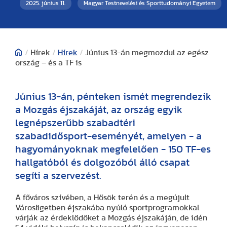
2025. június 11.
Magyar Testnevelési és Sporttudományi Egyetem
/
Hírek
/
Hírek
/
Június 13-án megmozdul az egész
ország – és a TF is
Június 13-án, pénteken ismét megrendezik
a Mozgás éjszakáját, az ország egyik
legnépszerűbb szabadtéri
szabadidősport-eseményét, amelyen - a
hagyományoknak megfelelően - 150 TF-es
hallgatóból és dolgozóból álló csapat
segíti a szervezést.
A főváros szívében, a Hősök terén és a megújult
Városligetben éjszakába nyúló sportprogramokkal
várják az érdeklődőket a Mozgás éjszakáján, de idén