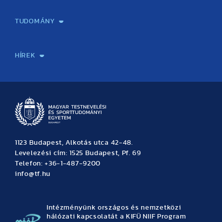
Képzéseink
Tanulmányi Hivatal
Felvételi és Adatszolgáltatási Osztály
Oktatási Igazgatóság
Oktatásfejlesztési Központ
Továbbképző Központ
Sportszaknyelvi Lektorátus
Intézetek és tanszékek
TUDOMÁNY
Sport-táplálkozástudományi Központ
Molekuláris Edzésélettani Kutató Központ
Doktori Iskola
Tudományos Iroda
Publikációk
TDK
Testnevelés, Sport, Tudomány
Habilitáció
Kutatásetika
OTDK
EKÖP
Nyári Egyetem
SPIRIT Olimpiai Tanulmányok Kutatási Központ
Kiváló Kutatási Infrastruktúra-hálózat
HÍREK
Hírek
Büszkeségeink
Hallgatói hírek
Tudományos hírek
TDK hírek
Pályázati hírek
TFSE hírek
Archívum
Eseménynaptár
1123 Budapest, Alkotás utca 42-48.
Levelezési cím: 1525 Budapest, Pf. 69
Telefon: +36-1-487-9200
info@tf.hu
Intézményünk országos és nemzetközi
hálózati kapcsolatát a KIFÜ NIIF Program