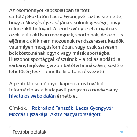
Az eseménnyel kapcsolatban tartott
sajtótájékoztatón Lacza Gyöngyvér azt is kiemelte,
hogy a Mozgás éjszakájának különlegessége, hogy
mindenkit befogad. A rendezvényre ellátogatnak
azok, akik aktívan mozognak, sportolnak, de azok is
eljönnek, akik nem mozognak rendszeresen, kezdők
valamilyen mozgásformában, vagy csak szívesen
belekóstolnának egyik vagy másik sportágba.
Huszonöt sportággal készülnek – a tollaslabdától a
sárkányhajózásig, a zumbától a falmászásig sokféle
lehetőség lesz – emelte ki a tanszékvezető.
A pénteki eseménnyel kapcsolatos további
információ és a budapesti program a rendezvény
hivatalos weboldalán
érhető el.
Címkék:
Rekreáció Tanszék
Lacza Gyöngyvér
Mozgás Éjszakája
Aktív Magyarországért
További oldalak