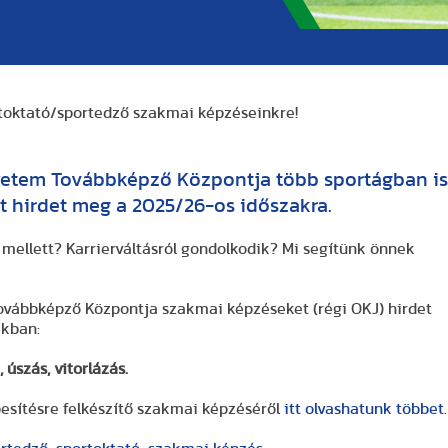
rtoktató/sportedző szakmai képzéseinkre!
yetem Továbbképző Központja több sportágban is
t hirdet meg a 2025/26-os időszakra.
 mellett? Karrierváltásról gondolkodik? Mi segítünk önnek
ovábbképző Központja szakmai képzéseket (régi OKJ) hirdet
akban:
 úszás, vitorlázás.
sítésre felkészítő szakmai képzéséről
itt olvashatunk többet.