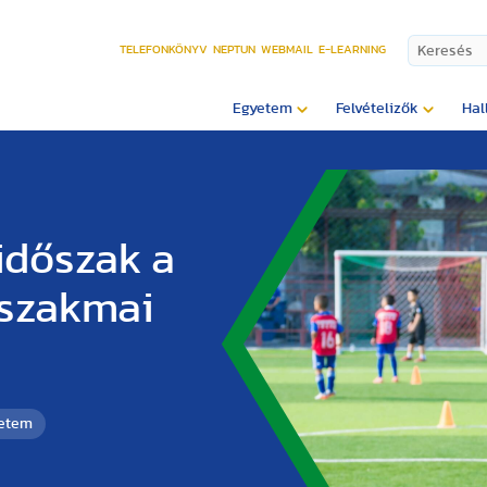
TELEFONKÖNYV
NEPTUN
WEBMAIL
E-LEARNING
Egyetem
Felvételizők
Hal
 időszak a
 szakmai
yetem