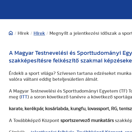
/
Hírek
/
Hírek
/
Megnyílt a jelentkezési időszak a spo
A Magyar Testnevelési és Sporttudományi Eg
szakképesítésre felkészítő szakmai képzéseke
Érdekli a sport világa? Szívesen tartana edzéseket munka
valóra váltani eddig beteljesületlen álmát.
A Magyar Testnevelési és Sporttudományi Egyetem (TF) T
meg (
ITT
) a soron következő tanévre a következő sportág
karate, kerékpár, kosárlabda, kungfu, lovassport, RG, tenisz,
A Továbbképző Központ
sportszervező munkatárs
szakképe