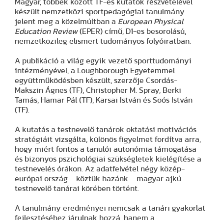
Magyar, többek között TF-es kutatók részvételével
készült nemzetközi sportpedagógiai tanulmány
jelent meg a közelmúltban a
European Physical
Education Review
(EPER) című, D1-es besorolású,
nemzetközileg elismert tudományos folyóiratban.
A publikáció a világ egyik vezető sporttudományi
intézményével, a Loughborough Egyetemmel
együttműködésben készült, szerzője Csordás-
Makszin Ágnes (TF), Christopher M. Spray, Berki
Tamás, Hamar Pál (TF), Karsai István és Soós István
(TF).
A kutatás a testnevelő tanárok oktatási motivációs
stratégiáit vizsgálta, különös figyelmet fordítva arra,
hogy miért fontos a tanulói autonómia támogatása
és bizonyos pszichológiai szükségletek kielégítése a
testnevelés órákon. Az adatfelvétel négy közép-
európai ország – köztük hazánk – magyar ajkú
testnevelő tanárai körében történt.
A tanulmány eredményei nemcsak a tanári gyakorlat
fejlesztéséhez járulnak hozzá, hanem a