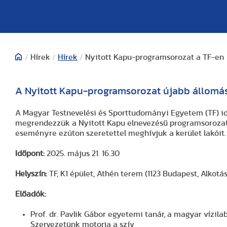
/
Hírek
/
Hírek
/
Nyitott Kapu-programsorozat a TF-en
A Nyitott Kapu-programsorozat újabb állomásá
A Magyar Testnevelési és Sporttudományi Egyetem (TF) idé
megrendezzük a Nyitott Kapu elnevezésű programsorozato
eseményre ezúton szeretettel meghívjuk a kerület lakóit.
Időpont:
2025. május 21. 16.30
Helyszín:
TF, K1 épület, Athén terem (1123 Budapest, Alkotás
Előadók:
Prof. dr. Pavlik Gábor egyetemi tanár, a magyar vízil
Szervezetünk motorja a szív