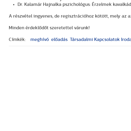
Dr. Kalamár Hajnalka pszichológus: Érzelmek kavalkádj
A részvétel ingyenes, de regisztrációhoz kötött, mely az az
Minden érdeklődőt szeretettel várunk!
Címkék:
meghívó
előadás
Társadalmi Kapcsolatok Irod