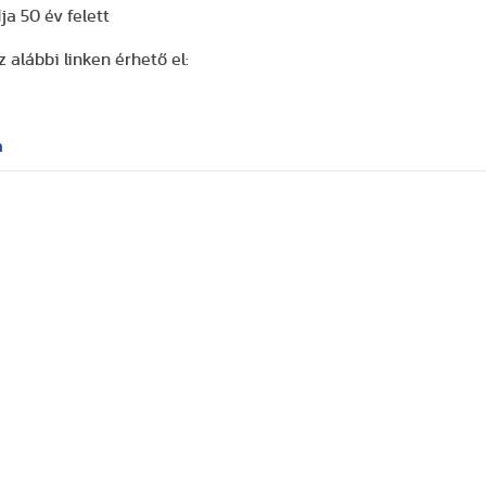
a 50 év felett
 alábbi linken érhető el:
a