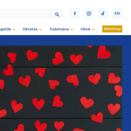
EN
Webshop
lgatók
Oktatás
Tudomány
Hírek