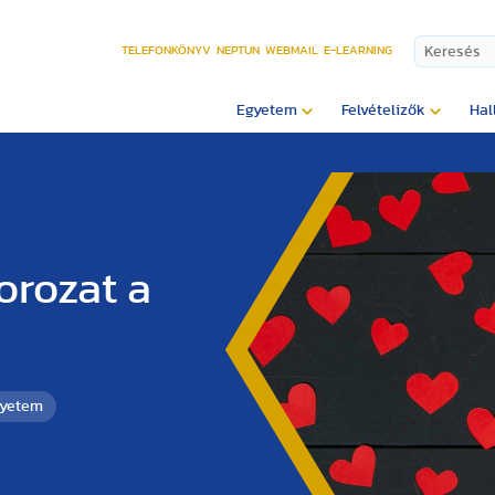
TELEFONKÖNYV
NEPTUN
WEBMAIL
E-LEARNING
Egyetem
Felvételizők
Hal
orozat a
gyetem