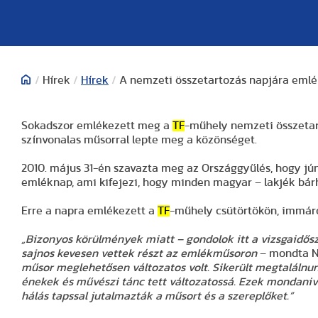
/
Hírek
/
Hírek
/
A nemzeti összetartozás napjára eml
Sokadszor emlékezett meg a
TF
-műhely nemzeti összetart
színvonalas műsorral lepte meg a közönséget.
2010. május 31-én szavazta meg az Országgyűlés, hogy jún
emléknap, ami kifejezi, hogy minden magyar – lakjék bár
Erre a napra emlékezett a
TF
-műhely csütörtökön, immáro
„Bizonyos körülmények miatt – gondolok itt a vizsgaidős
sajnos kevesen vettek részt az emlékműsoron
– mondta N
műsor meglehetősen változatos volt. Sikerült megtalálnun
énekek és művészi tánc tett változatossá. Ezek mondaniv
hálás tapssal jutalmazták a műsort és a szereplőket.”