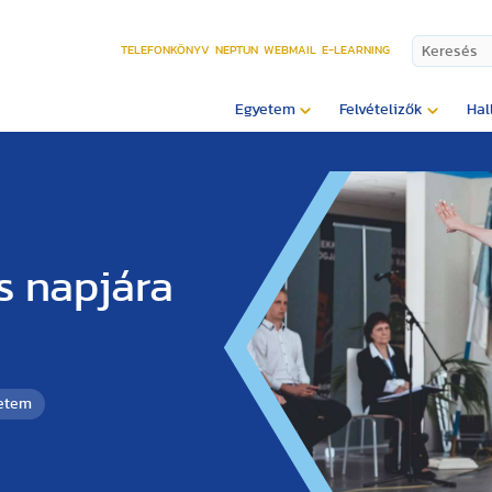
TELEFONKÖNYV
NEPTUN
WEBMAIL
E-LEARNING
Egyetem
Felvételizők
Hal
s napjára
yetem