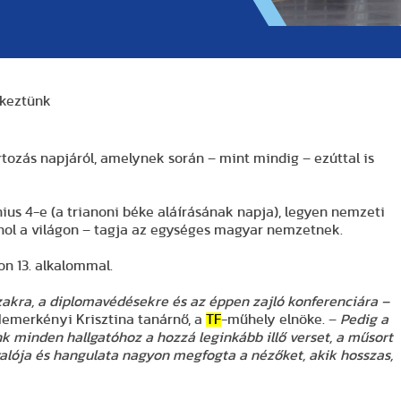
ékeztünk
ozás napjáról, amelynek során – mint mindig – ezúttal is
ius 4-e (a trianoni béke aláírásának napja), legyen nemzeti
hol a világon – tagja az egységes magyar nemzetnek.
n 13. alkalommal.
zakra, a diplomavédésekre és az éppen zajló konferenciára –
emerkényi Krisztina tanárnő, a
TF
-műhely elnöke. –
Pedig a
k minden hallgatóhoz a hozzá leginkább illő verset, a műsort
alója és hangulata nagyon megfogta a nézőket, akik hosszas,