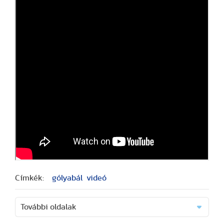
Címkék:
gólyabál
videó
További oldalak