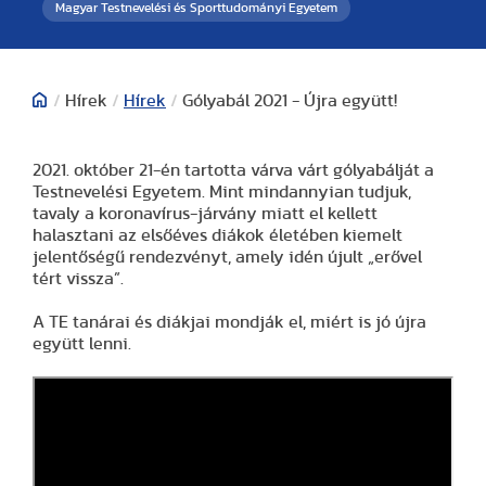
Magyar Testnevelési és Sporttudományi Egyetem
/
Hírek
/
Hírek
/
Gólyabál 2021 - Újra együtt!
2021. október 21-én tartotta várva várt gólyabálját a
Testnevelési Egyetem. Mint mindannyian tudjuk,
tavaly a koronavírus-járvány miatt el kellett
halasztani az elsőéves diákok életében kiemelt
jelentőségű rendezvényt, amely idén újult „erővel
tért vissza”.
A TE tanárai és diákjai mondják el, miért is jó újra
együtt lenni.