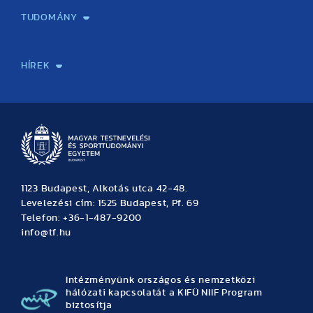
TUDOMÁNY
Sport-táplálkozástudományi Központ
Molekuláris Edzésélettani Kutató Központ
Doktori Iskola
Tudományos Iroda
Publikációk
TDK
Testnevelés, Sport, Tudomány
Habilitáció
Kutatásetika
OTDK
EKÖP
Nyári Egyetem
SPIRIT Olimpiai Tanulmányok Kutatási Központ
Kiváló Kutatási Infrastruktúra-hálózat
HÍREK
Hírek
Büszkeségeink
Hallgatói hírek
Tudományos hírek
TDK hírek
Pályázati hírek
TFSE hírek
Archívum
Eseménynaptár
1123 Budapest, Alkotás utca 42-48.
Levelezési cím: 1525 Budapest, Pf. 69
Telefon: +36-1-487-9200
info@tf.hu
Intézményünk országos és nemzetközi
hálózati kapcsolatát a KIFÜ NIIF Program
biztosítja