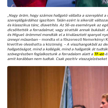
„Nagy öröm, hogy számos hallgató vállalta a szereplést 
szereplőgárdához igazítom. Talán ezért is sikerült változ
és klasszikus tánc, diavetítés. Az 56-os események az egé
dicsőítették a forradalmat, vagy siratták annak bukását. 
és Miguel: örömmel mondták el a kiválasztott spanyol ny
ünnepi műsorban
– mondta el a főszervező Nemerkényi Kr
kivetítve olvashatta a közönség.
- A visszhangokból az de
hallgatóságot, mind a kollégák, mind a hallgatók át tudtá
szövegrészben foglalkoztunk a forradalom alatt a
TF
-en
é
amit korábban nem tudtak. Csak pozitív visszajelzéseket 