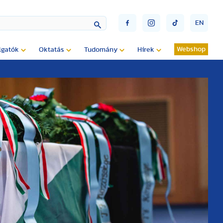
EN
Webshop
lgatók
Oktatás
Tudomány
Hírek