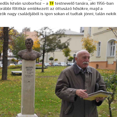
edűs István szoborhoz – a
TF
testnevelő tanára, aki 1956-ban
 korábbi főtitkár emlékezett az öttusázó hősökre, majd a
ók nagy családjából is igen sokan el tudtak jönni, talán nekik