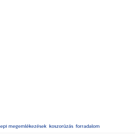
epi megemlékezések
koszorúzás
forradalom