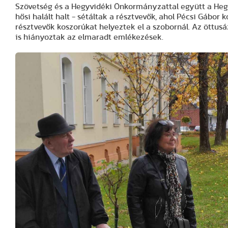
Szövetség és a Hegyvidéki Önkormányzattal együtt a Heg
hősi halált halt - sétáltak a résztvevők, ahol Pécsi Gábor
résztvevők koszorúkat helyeztek el a szobornál. Az öttusáz
is hiányoztak az elmaradt emlékezések.