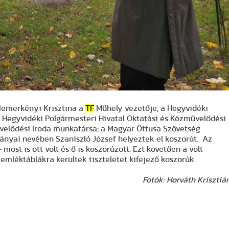
 Nemerkényi Krisztina a
TF
Műhely vezetője; a Hegyvidéki
 Hegyvidéki Polgármesteri Hivatal Oktatási és Közművelődési
űvelődési Iroda munkatársa; a Magyar Öttusa Szövetség
ványai nevében Szaniszló József helyeztek el koszorút. Az
st is ott volt és ő is koszorúzott. Ezt követően a volt
ő emléktáblákra kerültek tiszteletet kifejező koszorúk.
Fotók: Horváth Krisztiá