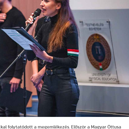
kal folytatódott a megemlékezés. Először a Magyar Öttusa