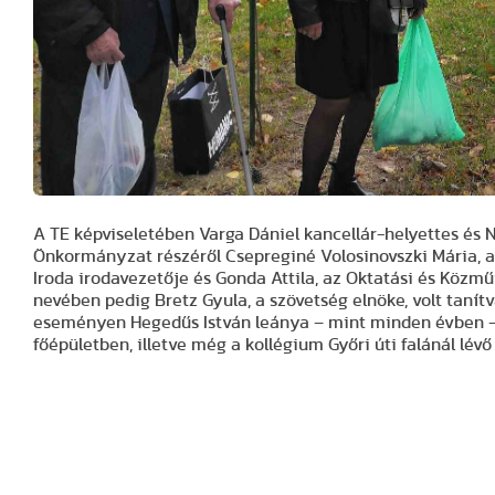
A TE képviseletében Varga Dániel kancellár-helyettes és
Önkormányzat részéről Csepreginé Volosinovszki Mária, a
Iroda irodavezetője és Gonda Attila, az Oktatási és Közm
nevében pedig Bretz Gyula, a szövetség elnöke, volt tanít
eseményen Hegedűs István leánya – mint minden évben – mo
főépületben, illetve még a kollégium Győri úti falánál lév