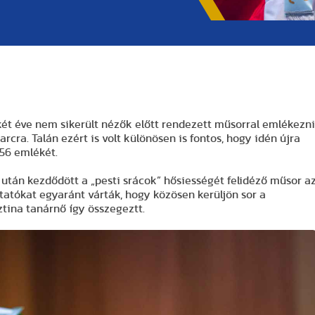
két éve nem sikerült nézők előtt rendezett műsorral emlékezni
cra. Talán ezért is volt különösen is fontos, hogy idén újra
1956 emlékét.
 után kezdődött a „pesti srácok” hősiességét felidéző műsor a
tatókat egyaránt várták, hogy közösen kerüljön sor a
tina tanárnő így összegeztt.