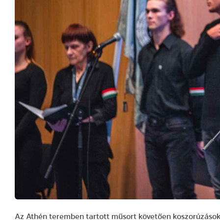
Az Athén teremben tartott műsort követően koszorúzások