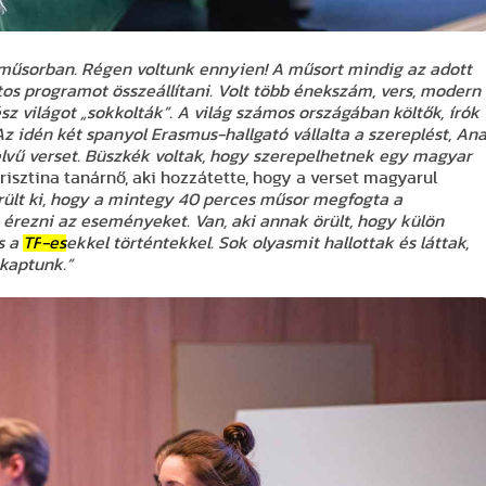
a műsorban. Régen voltunk ennyien! A műsort mindig az adott
atos programot összeállítani. Volt több énekszám, vers, modern
sz világot „sokkolták”. A világ számos országában költők, írók
Az idén két spanyol Erasmus-hallgató vállalta a szereplést, An
elvű verset. Büszkék voltak, hogy szerepelhetnek egy magyar
isztina tanárnő, aki hozzátette, hogy a verset magyarul
rült ki, hogy a mintegy 40 perces műsor megfogta a
k érezni az eseményeket. Van, aki annak örült, hogy külön
s a
TF
-es
ekkel történtekkel. Sok olyasmit hallottak és láttak,
kaptunk.”