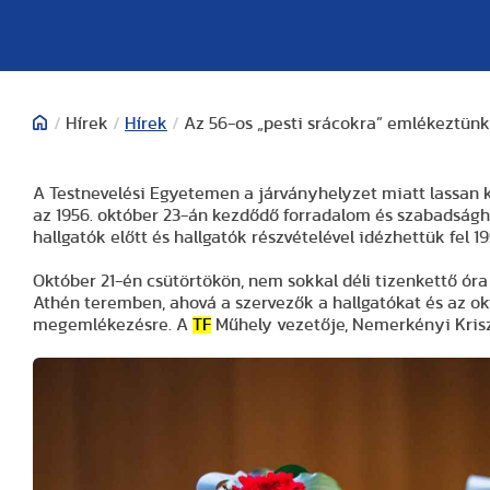
/
Hírek
/
Hírek
/
Az 56-os „pesti srácokra” emlékeztünk
A Testnevelési Egyetemen a járványhelyzet miatt lassan 
az 1956. október 23-án kezdődő forradalom és szabadsághar
hallgatók előtt és hallgatók részvételével idézhettük fel 
Október 21-én csütörtökön, nem sokkal déli tizenkettő óra
Athén teremben, ahová a szervezők a hallgatókat és az ok
megemlékezésre. A
TF
Műhely vezetője, Nemerkényi Krisz