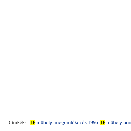
Címkék:
TF
műhely
megemlékezés
1956
TF
műhely ünn