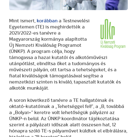
Mint ismert,
korábban
a Testnevelési
Egyetemen (TE) is meghirdették a
2021/2022-es tanévre a
Magyarország kormánya alapította
Új Nemzeti Kiválóság Programot
(ÚNKP). A program célja, hogy
támogassa a hazai kutatói és alkotóművészi
utánpótlást, elindítsa őket a tudományos és
művészeti pályán, ott tartsa a tehetségeket, és a
fiatal kiválóságok támogatásával segítse a
nemzetközi szinten is kiváló, tapasztalt kutatók és
alkotók munkáját.
A soron következő tanévre a TE hallgatóinak és
oktató-kutatóinak a „Tehetséggel fel!”, a „B
,
továbbá
a „Bolyai+” keretre volt lehetőségük pályázni az
ÚNKP-n belül. Az ÚNKP koordinátor tájékoztatása
szerint a pályázati időszak alatt összesen hat, 12
hónapra szóló TE-s pályaművet küldtek el elbírálásra,
kizárólag a "B kereten" belül.