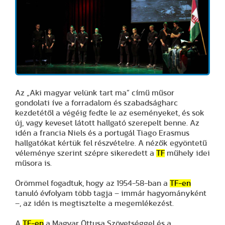
Az „Aki magyar velünk tart ma” című műsor
gondolati íve a forradalom és szabadságharc
kezdetétől a végéig fedte le az eseményeket, és sok
új, vagy keveset látott hallgató szerepelt benne. Az
idén a francia Niels és a portugál Tiago Erasmus
hallgatókat kértük fel részvételre. A nézők egyöntetű
véleménye szerint szépre sikeredett a
TF
műhely idei
műsora is.
Örömmel fogadtuk, hogy az 1954-58-ban a
TF
-en
tanuló évfolyam több tagja – immár hagyományként
–, az idén is megtisztelte a megemlékezést.
A
TF
-en
a Magyar Öttusa Szövetséggel és a