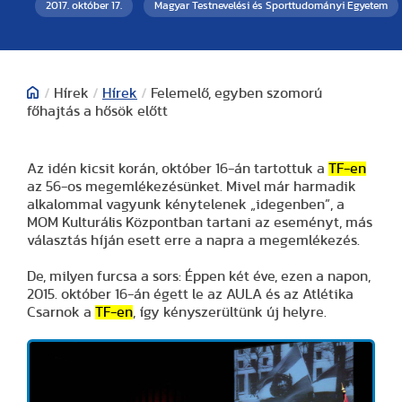
2017. október 17.
Magyar Testnevelési és Sporttudományi Egyetem
/
Hírek
/
Hírek
/
Felemelő, egyben szomorú
főhajtás a hősök előtt
Az idén kicsit korán, október 16-án tartottuk a
TF
-en
az 56-os megemlékezésünket. Mivel már harmadik
alkalommal vagyunk kénytelenek „idegenben”, a
MOM Kulturális Központban tartani az eseményt, más
választás híján esett erre a napra a megemlékezés.
De, milyen furcsa a sors: Éppen két éve, ezen a napon,
2015. október 16-án égett le az AULA és az Atlétika
Csarnok a
TF
-en
, így kényszerültünk új helyre.