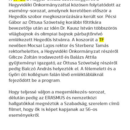
Hegyvidéki Önkormányzattal közösen folytatódott az
esemény-sorozat, amelynek keretében először a
Hegedűs szobor megkoszorúzására került sor. Pécsi
Gábor az Öttusa Szövetség korábbi főtitkára
bevezetője után az idén Dr. Kausz István többszörös
világbajnok és olimpiai bajnok párbajtőrvívó
emlékezett Hegedűs Istvánra. A koszorút a
TF
nevében Mocsai Lajos rektor és Sterbenz Tamás
rektorhelettes, a Hegyvidéki Önkormányzat részéről
Gilicze Zoltán irodavezető és Balázs Attila
gyűjteményi igazgató, az Öttusa Szövetség részéről
pedig Balczó András helyezték el. A félemeleti és a
Győri úti kollégium falán lévő emléktábláknál
fejeződött be a program.
Hogy teljessé váljon a megemlékezés-sorozat,
délután pedig az ERASMUS és nemzetközi
hallgatókkal megnéztük a Szabadság, szerelem című
filmet, hogy ők is képet kapjanak az 56-os
eseményekről.