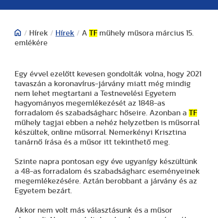
/
Hírek
/
Hírek
/
A
TF
műhely műsora március 15.
emlékére
Egy évvel ezelőtt kevesen gondolták volna, hogy 2021
tavaszán a koronavírus-járvány miatt még mindig
nem lehet megtartani a Testnevelési Egyetem
hagyományos megemlékezését az 1848-as
forradalom és szabadságharc hőseire. Azonban a
TF
műhely tagjai ebben a nehéz helyzetben is műsorral
készültek, online műsorral. Nemerkényi Krisztina
tanárnő írása és a műsor itt tekinthető meg.
Szinte napra pontosan egy éve ugyanígy készültünk
a 48-as forradalom és szabadságharc eseményeinek
megemlékezésére. Aztán berobbant a járvány és az
Egyetem bezárt.
Akkor nem volt más választásunk és a műsor