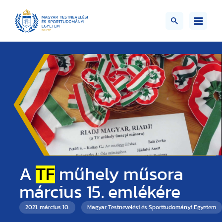
A
TF
műhely műsora
március 15. emlékére
2021. március 10.
Magyar Testnevelési és Sporttudományi Egyetem