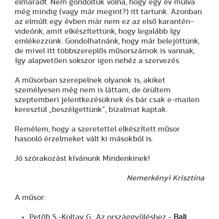
elmaradt. Nem gondoltuk volna, hogy egy év múlva
még mindig (vagy már megint?) itt tartunk. Azonban
az elmúlt egy évben már nem ez az első karantén-
videónk, amit elkészítettünk, hogy legalább így
emlékezzünk. Gondolhatnánk, hogy már belejöttünk,
de mivel itt többszereplős műsorszámok is vannak,
így alapvetően sokszor igen nehéz a szervezés.
A műsorban szerepelnek olyanok is, akiket
személyesen még nem is láttam, de örültem
szeptemberi jelentkezésüknek és bár csak e-mailen
keresztül „beszélgettünk”, bizalmat kaptak.
Remélem, hogy a szeretettel elkészített műsor
hasonló érzelmeket vált ki másokból is.
Jó szórakozást kívánunk Mindenkinek!
Nemerkényi Krisztina
A műsor:
Petőfi S.-Koltay G.: Az országgyűléshez -
Bali