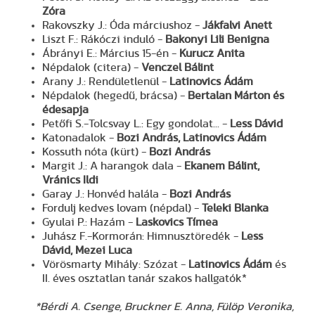
Zóra
Rakovszky J.: Óda márciushoz -
Jákfalvi Anett
Liszt F.: Rákóczi induló -
Bakonyi Lili Benigna
Ábrányi E.: Március 15-én -
Kurucz Anita
Népdalok (citera) -
Venczel Bálint
Arany J.: Rendületlenül -
Latinovics Ádám
Népdalok (hegedű, brácsa) -
Bertalan Márton és
édesapja
Petőfi S.-Tolcsvay L.: Egy gondolat... -
Less Dávid
Katonadalok -
Bozi András, Latinovics Ádám
Kossuth nóta (kürt) -
Bozi András
Margit J.: A harangok dala -
Ekanem Bálint,
Vránics Ildi
Garay J.: Honvéd halála -
Bozi András
Fordulj kedves lovam (népdal) -
Teleki Blanka
Gyulai P.: Hazám -
Laskovics Tímea
Juhász F.-Kormorán: Himnusztöredék -
Less
Dávid, Mezei Luca
Vörösmarty Mihály: Szózat -
Latinovics Ádám
és
II. éves osztatlan tanár szakos hallgatók*
*Bérdi A. Csenge, Bruckner E. Anna, Fülöp Veronika,