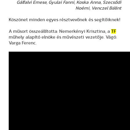
Gálfalvi Emese, Gyulai Fanni, Koska Anna, Szecsődi
Noémi, Venczel Bálint
Köszönet minden egyes résztvevőnek és segítőiknek!
A műsort összeállította: Nemerkényi Krisztina, a
TF
műhely alapító elnöke és művészeti vezetője. Vágó:
Varga Ferenc.