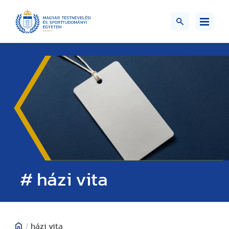
# házi vita
/
házi vita