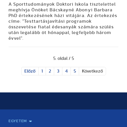
A Sporttudományok Doktori Iskola tisztelettel
meghívja Önöket Bácskayné Abonyi Barbara
PhD értekezésének házi vitájára. Az értekezés
címe: "Testtartásjavítási programok
összevetése fiatal édesanyák számára szülés
után legalább öt hónappal, legfeljebb három
évvel".
5. oldal / 5
Előző
1
2
3
4
5
Következő
EGYETEM