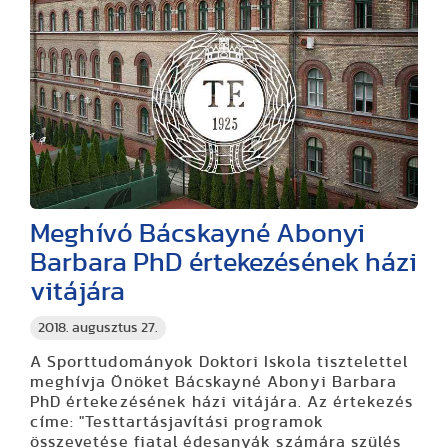
Meghívó Bácskayné Abonyi
Barbara PhD értekezésének házi
vitájára
2018. augusztus 27.
A Sporttudományok Doktori Iskola tisztelettel
meghívja Önöket Bácskayné Abonyi Barbara
PhD értekezésének házi vitájára. Az értekezés
címe: "Testtartásjavítási programok
összevetése fiatal édesanyák számára szülés